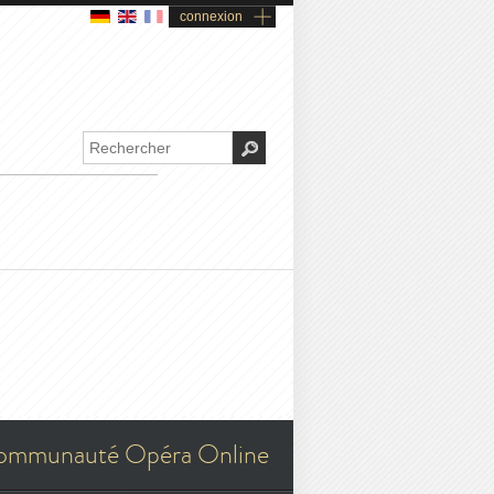
connexion
ommunauté Opéra Online