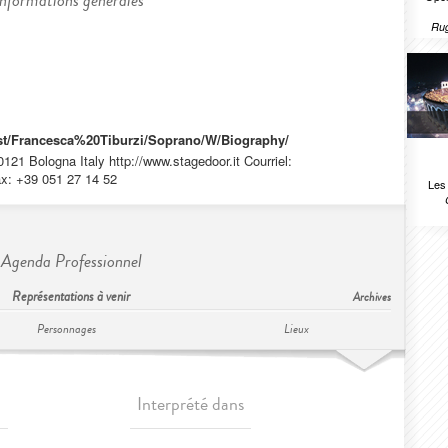
Informations générales
Rug
rtist/Francesca%20Tiburzi/Soprano/W/Biography/
121 Bologna Italy http://www.stagedoor.it Courriel:
x: +39 051 27 14 52
Les
Agenda Professionnel
Représentations à venir
Archives
Personnages
Lieux
Interprété dans