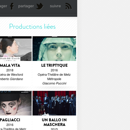
ager
partager
suivre
Productions liées
MALA VITA
LE TRIPTYQUE
2018
2016
péra de Wexford
Opéra-Théâtre de Metz
Métropole
mberto Giordano
Giacomo Puccini
PAGLIACCI
UN BALLO IN
MASCHERA
2016
a-Théâtre de Metz
2015