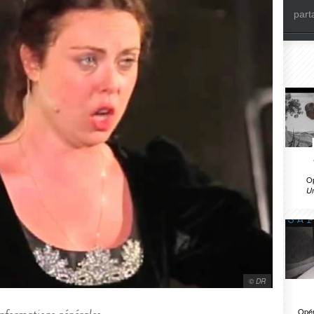
part
O
U
© DR
Opér