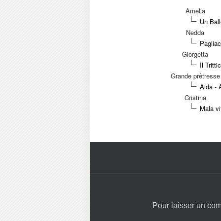
Amelia
Un Ball
Nedda
Pagliac
Giorgetta
Il Trit
Grande prêtresse
Aida - 
Cristina
Mala vi
Pour laisser un co