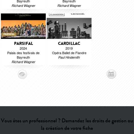
Bayreuth
Bayreuth
Richard Wagner
Richard Wagner
PARSIFAL
CARDILLAC
2024
2019
Palais des festivals de
Opéra Ballet de Flandre
Bayreuth
Paul Hindemith
Richard Wagner
Vous êtes un professionnel ? Demandez les droits de gestion ou
la création de votre fiche