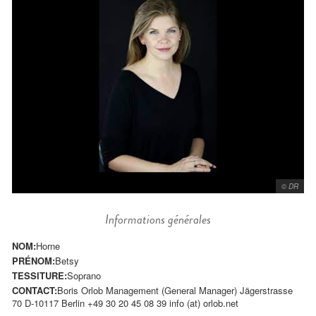
© DR
Informations générales
NOM:
Horne
PRÉNOM:
Betsy
TESSITURE:
Soprano
CONTACT:
Boris Orlob Management (General Manager) Jägerstrasse
70 D-10117 Berlin +49 30 20 45 08 39 info (at) orlob.net