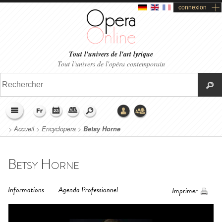
connexion
Tout l'univers de l'art lyrique
Tout l'univers de l'opéra contemporain
>
Accueil
>
Encyclopera
>
Betsy Horne
Betsy Horne
Informations
Agenda Professionnel
Imprimer