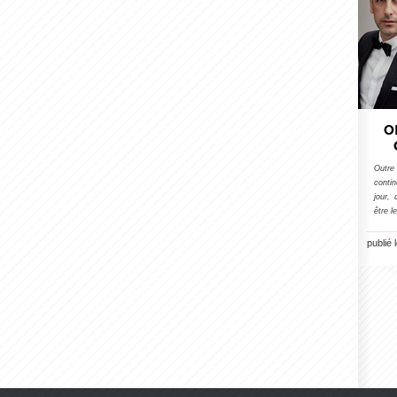
O
Outre 
conti
jour,
être l
publié 