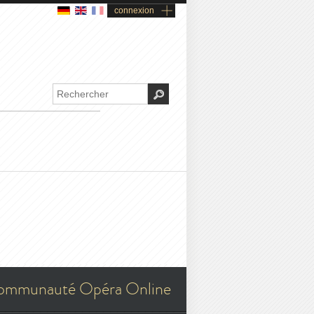
connexion
ommunauté Opéra Online