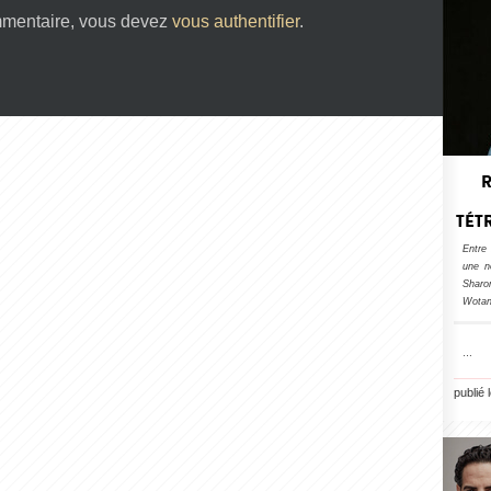
mmentaire, vous devez
vous authentifier
.
TÉT
Entre
une n
Sharo
Wotan
…
publié 