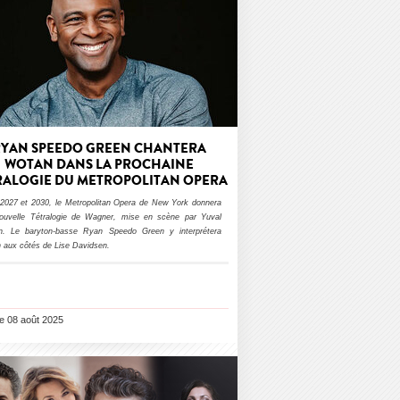
RYAN SPEEDO GREEN CHANTERA
WOTAN DANS LA PROCHAINE
RALOGIE DU METROPOLITAN OPERA
 2027 et 2030, le Metropolitan Opera de New York donnera
ouvelle Tétralogie de Wagner, mise en scène par Yuval
n. Le baryton-basse Ryan Speedo Green y interprétera
 aux côtés de Lise Davidsen.
le 08 août 2025