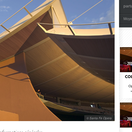
part
Moye
CO
Op
© Santa Fe Opera