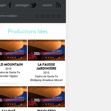
ager
partager
suivre
nne notation
Productions liées
LD MOUNTAIN
LA FAUSSE
JARDINIÈRE
2015
éra de Santa Fe
2015
Jennifer Higdon
Opéra de Santa Fe
Wolfgang Amadeus Mozart