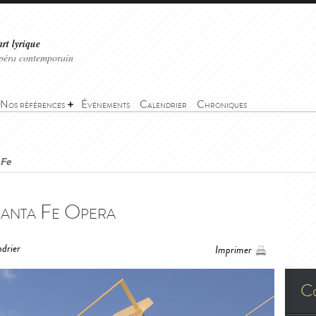
art lyrique
'opéra contemporain
Nos références
Événements
Calendrier
Chroniques
 Fe
Santa Fe Opera
drier
Imprimer
C