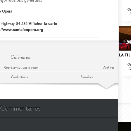
Informations générales
Op
e Opera
R
, Highway 84-285
Afficher la carte
://www.santafeopera.org
LA FI
Calendrier
Op
Représentations à venir
Archives
G
Productions
Horaires
Commentaires