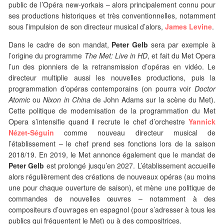
public de l’Opéra new-yorkais – alors principalement connu pour
ses productions historiques et très conventionnelles, notamment
sous l’impulsion de son directeur musical d’alors,
James Levine
.
Dans le cadre de son mandat,
Peter Gelb
sera par exemple à
l’origine du programme
The Met: Live in HD
, et fait du Met Opera
l’un des pionniers de la retransmission d’opéras en vidéo. Le
directeur multiplie aussi les nouvelles productions, puis la
programmation d’opéras contemporains (on pourra voir
Doctor
Atomic
ou
Nixon in China
de John Adams sur la scène du Met).
Cette politique de modernisation de la programmation du Met
Opera s’intensifie quand il recrute le chef d’orchestre
Yannick
Nézet-Séguin
comme nouveau directeur musical de
l’établissement – le chef prend ses fonctions lors de la saison
2018/19. En 2019, le Met annonce également que le mandat de
Peter Gelb
est prolongé jusqu’en 2027. L’établissement accueille
alors régulièrement des créations de nouveaux opéras (au moins
une pour chaque ouverture de saison), et mène une politique de
commandes de nouvelles œuvres – notamment à des
compositeurs d’ouvrages en espagnol (pour s’adresser à tous les
publics qui fréquentent le Met) ou à des compositrices.