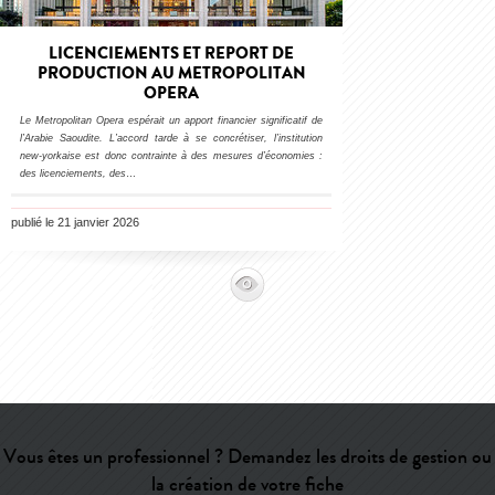
LICENCIEMENTS ET REPORT DE
PRODUCTION AU METROPOLITAN
OPERA
Le Metropolitan Opera espérait un apport financier significatif de
l’Arabie Saoudite. L’accord tarde à se concrétiser, l’institution
new-yorkaise est donc contrainte à des mesures d’économies :
des licenciements, des
…
publié le 21 janvier 2026
Vous êtes un professionnel ? Demandez les droits de gestion ou
la création de votre fiche