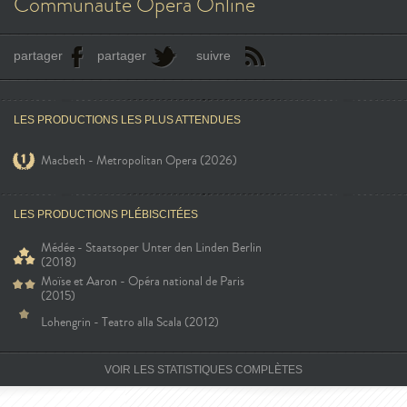
Communauté Opéra Online
partager
partager
suivre
LES PRODUCTIONS LES PLUS ATTENDUES
Macbeth - Metropolitan Opera (2026)
LES PRODUCTIONS PLÉBISCITÉES
Médée - Staatsoper Unter den Linden Berlin
(2018)
Moïse et Aaron - Opéra national de Paris
(2015)
Lohengrin - Teatro alla Scala (2012)
VOIR LES STATISTIQUES COMPLÈTES