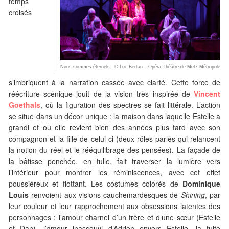
temps
croisés
Nous sommes éternels ; © Luc Bertau – Opéra-Théâtre de Metz Métropole
s’imbriquent à la narration cassée avec clarté. Cette force de
réécriture scénique jouit de la vision très inspirée de
Vincent
Goethals
, où la figuration des spectres se fait littérale. L’action
se situe dans un décor unique : la maison dans laquelle Estelle a
grandi et où elle revient bien des années plus tard avec son
compagnon et la fille de celui-ci (deux rôles parlés qui relancent
la notion du réel et le rééquilibrage des pensées). La façade de
la bâtisse penchée, en tulle, fait traverser la lumière vers
l’intérieur pour montrer les réminiscences, avec cet effet
poussiéreux et flottant. Les costumes colorés de
Dominique
Louis
renvoient aux visions cauchemardesques de
Shining
, par
leur couleur et leur rapprochement aux obsessions latentes des
personnages : l’amour charnel d’un frère et d’une sœur (Estelle
et Dan), l’amour inassouvi d’Adrien envers Estelle, la fuite