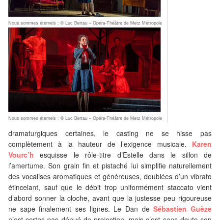
Nous sommes éternels ; © Luc Bertau – Opéra-Théâtre de Metz Métropole
Nous sommes éternels ; © Luc Bertau – Opéra-Théâtre de Metz Métropole
dramaturgiques certaines, le casting ne se hisse pas
complètement à la hauteur de l’exigence musicale.
Karen
Vourc’h
esquisse le rôle-titre d’Estelle dans le sillon de
l’amertume. Son grain fin et pistaché lui simplifie naturellement
des vocalises aromatiques et généreuses, doublées d’un vibrato
étincelant, sauf que le débit trop uniformément staccato vient
d’abord sonner la cloche, avant que la justesse peu rigoureuse
ne sape finalement ses lignes. Le Dan de
Sébastien Guèze
n’est certes pas dénué de projection, mais c’est sans doute son