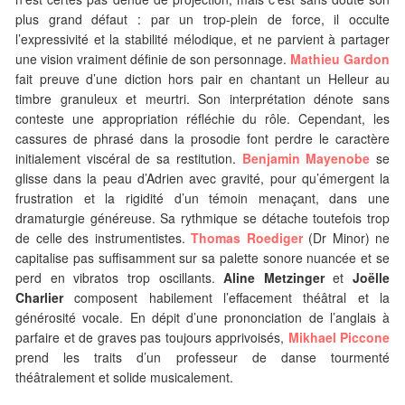
plus grand défaut : par un trop-plein de force, il occulte
l’expressivité et la stabilité mélodique, et ne parvient à partager
une vision vraiment définie de son personnage.
Mathieu Gardon
fait preuve d’une diction hors pair en chantant un Helleur au
timbre granuleux et meurtri. Son interprétation dénote sans
conteste une appropriation réfléchie du rôle. Cependant, les
cassures de phrasé dans la prosodie font perdre le caractère
initialement viscéral de sa restitution.
Benjamin Mayenobe
se
glisse dans la peau d’Adrien avec gravité, pour qu’émergent la
frustration et la rigidité d’un témoin menaçant, dans une
dramaturgie généreuse. Sa rythmique se détache toutefois trop
de celle des instrumentistes.
Thomas Roediger
(Dr Minor) ne
capitalise pas suffisamment sur sa palette sonore nuancée et se
perd en vibratos trop oscillants.
Aline Metzinger
et
Joëlle
Charlier
composent habilement l’effacement théâtral et la
générosité vocale. En dépit d’une prononciation de l’anglais à
parfaire et de graves pas toujours apprivoisés,
Mikhael Piccone
prend les traits d’un professeur de danse tourmenté
théâtralement et solide musicalement.