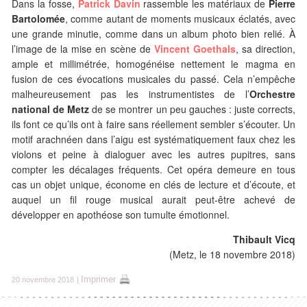
Dans la fosse,
Patrick Davin
rassemble les matériaux de
Pierre
Bartolomée
, comme autant de moments musicaux éclatés, avec
une grande minutie, comme dans un album photo bien relié. À
l’image de la mise en scène de
Vincent Goethals
, sa direction,
ample et millimétrée, homogénéise nettement le magma en
fusion de ces évocations musicales du passé. Cela n’empêche
malheureusement pas les instrumentistes de l’
Orchestre
national de Metz
de se montrer un peu gauches : juste corrects,
ils font ce qu’ils ont à faire sans réellement sembler s’écouter. Un
motif arachnéen dans l’aigu est systématiquement faux chez les
violons et peine à dialoguer avec les autres pupitres, sans
compter les décalages fréquents. Cet opéra demeure en tous
cas un objet unique, économe en clés de lecture et d’écoute, et
auquel un fil rouge musical aurait peut-être achevé de
développer en apothéose son tumulte émotionnel.
Thibault Vicq
(Metz, le 18 novembre 2018)
Imprimer
20 novembre 2018
|