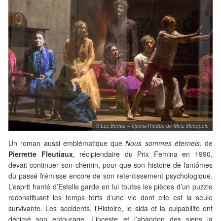
© Luc Bertau – Opéra-Théâtre de Metz Métropole
Un roman aussi emblématique que
Nous sommes éternels
, de
Pierrette Fleutiaux
, récipiendaire du Prix Femina en 1990,
devait continuer son chemin, pour que son histoire de fantômes
du passé frémisse encore de son retentissement psychologique.
L’esprit hanté d’Estelle garde en lui toutes les pièces d’un puzzle
reconstituant les temps forts d’une vie dont elle est la seule
survivante. Les accidents, l’Histoire, le sida et la culpabilité ont
décimé son entourage. L’inceste et l’abandon des siens la