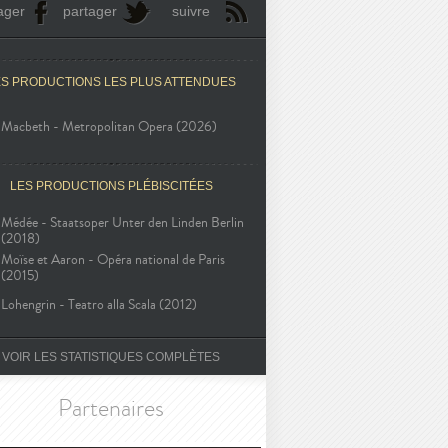
ager
partager
suivre
ES PRODUCTIONS LES PLUS ATTENDUES
Macbeth - Metropolitan Opera (2026)
LES PRODUCTIONS PLÉBISCITÉES
Médée - Staatsoper Unter den Linden Berlin
(2018)
Moïse et Aaron - Opéra national de Paris
(2015)
Lohengrin - Teatro alla Scala (2012)
VOIR LES STATISTIQUES COMPLÈTES
Partenaires