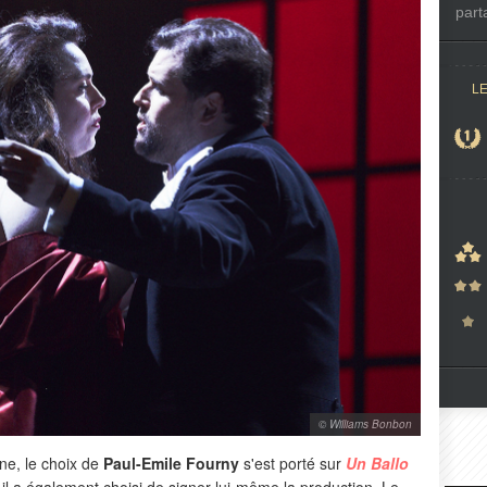
part
L
© Williams Bonbon
ne, le choix de
Paul-Emile Fourny
s'est porté sur
Un Ballo
 il a également choisi de signer lui-même la production. Le