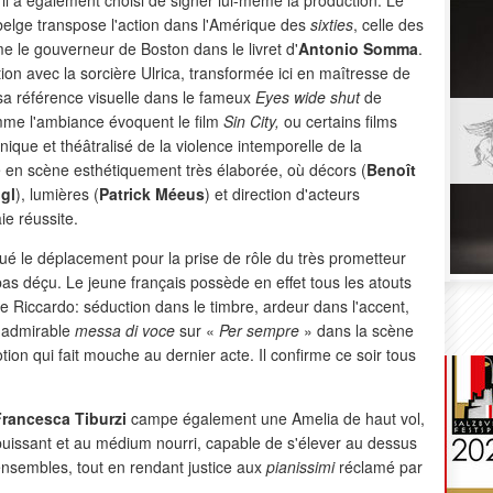
belge transpose l'action dans l'Amérique des
sixties
, celle des
le gouverneur de Boston dans le livret d'
Antonio Somma
.
ion avec la sorcière Ulrica, transformée ici en maîtresse de
 sa référence visuelle dans le fameux
Eyes wide shut
de
omme l'ambiance évoquent le film
Sin City,
ou certains films
nique et théâtralisé de la violence intemporelle de la
se en scène esthétiquement très élaborée, où décors (
Benoît
gl
), lumières (
Patrick Méeus
) et direction d'acteurs
ie réussite.
é le déplacement pour la prise de rôle du très prometteur
pas déçu. Le jeune français possède en effet tous les atouts
e Riccardo: séduction dans le timbre, ardeur dans l'accent,
l'admirable
messa di voce
sur «
Per sempre
» dans la scène
tion qui fait mouche au dernier acte. Il confirme ce soir tous
Francesca Tiburzi
campe également une Amelia de haut vol,
 puissant et au médium nourri, capable de s'élever au dessus
ensembles, tout en rendant justice aux
pianissimi
réclamé par