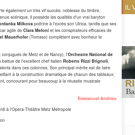
e également un très vif succès: noblesse du timbre,
tenue scénique, il possède les qualités d'un vrai baryton
ordanka Milkova
poitrine à l'excès son Ulrica, tandis que ses
scar agile de
Clara Meloni
et les conspirateurs efficaces de
el Mauerhofer
(Tomaso) complètent avec bonheur le
conjugués de Metz et de Nancy), l'
Orchestre National de
attue de l'excellent chef italien
Roberto Rizzi Brignoli
,
lents dans ces colonnes. Son principal mérite est de faire
llant à la construction dramatique de chacun des tableaux;
nt, concourant pour beaucoup à la réussite musicale
Emmanuel Andrieu
di à l'Opéra-Théâtre Metz Métropole
bon