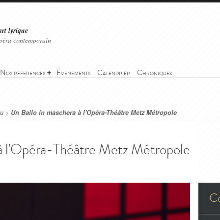
art lyrique
'opéra contemporain
Nos références
Événements
Calendrier
Chroniques
eu
>
Un Ballo in maschera à l'Opéra-Théâtre Metz Métropole
 à l'Opéra-Théâtre Metz Métropole
C