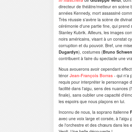
directeur de théâtre/metteur en scène 
années Kennedy, mort assassiné comme 
Très réussie s'avère la scène de divinat
cérémonie d'une partie fine, qui prend
Stanley Kubrik. Ailleurs, les images c
noirs américains, visant à un constat cy
corruption et du pouvoir. Bref, une mi
Dugardyn
), costumes (
Bruno Schwen
contribuent à faire du spectacle une vra
Nous avouerons avoir cependant effectu
ténor
Jean-François Borras
- qui n'a 
requis pour interpréter le personnage d
facilité dans l'aigu, sens des nuances (
finale), sans oublier une capacité d'émo
les espoirs que nous plaçons en lui.
Inconnu de nous, la soprano italienne
avec une voix large et corsée, à l'aigu
de l'orchestre et des chœurs dans les 
Verdi. Une belle découverte !