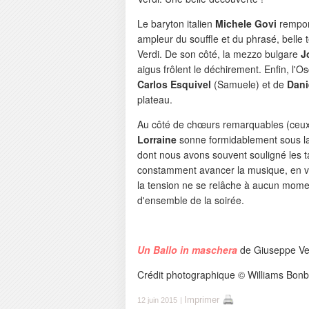
Le baryton italien
Michele Govi
remport
ampleur du souffle et du phrasé, belle 
Verdi. De son côté, la mezzo bulgare
J
aigus frôlent le déchirement. Enfin, l'O
Carlos Esquivel
(Samuele) et de
Dani
plateau.
Au côté de chœurs remarquables (ceux 
Lorraine
sonne formidablement sous la b
dont nous avons souvent souligné les ta
constamment avancer la musique, en vei
la tension ne se relâche à aucun mome
d'ensemble de la soirée.
Un Ballo in maschera
de Giuseppe Ver
Crédit photographique © Williams Bon
Imprimer
12 juin 2015
|