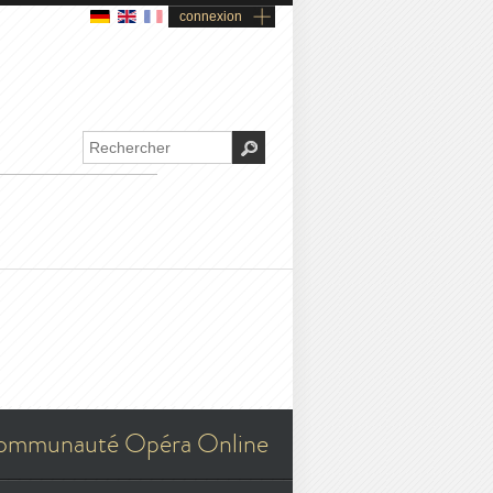
connexion
ommunauté Opéra Online