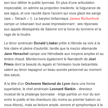
son tour délirer le public lyonnais. En plus d'une articulation
impeccable, on admire sa projection insolente, la fulgurance de
ses aigus, et une raucité dans l’accent qui vous glace les sangs
(ses «
Tetrach
» !). Le baryton britannique
James Rutherford
campe un Iokanaan tout aussi impressionnant : ses réponses
aux appels désespérés de Salomé ont la force du tonnerre et la
rage de la foudre.
Le ténor américain
Donald Litaker
prête à Hérode sa voix à la
fois claire et pleine d'autorité, tandis que la mezzo allemande
Jane Henschel
campe une Hérodiade aux moyens amples et au
timbre chaud. Mentionnons également le Narraboth de
Joel
Prieto
dont la beauté du
legato
et l’émission toute belcantiste
valent au ténor espagnol un beau succès personnel au moment
des saluts.
A la tête d'un
Orchestre National de Lyon
dans une forme
superlative, le chef américain
Leonard Slatkin
- directeur
musical de la phalange lyonnaise - érige parfois un mur du son
entre le public et les chanteurs (du moins au premier balcon où
nous étions), mais sa lecture ample, sonore et symphonique à la