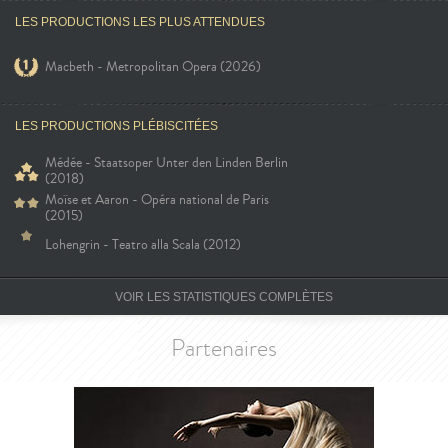
LES PRODUCTIONS LES PLUS ATTENDUES
Macbeth - Metropolitan Opera (2026)
LES PRODUCTIONS PLÉBISCITÉES
Médée - Staatsoper Unter den Linden Berlin
(2018)
Moïse et Aaron - Opéra national de Paris
(2015)
Lohengrin - Teatro alla Scala (2012)
VOIR LES STATISTIQUES COMPLÈTES
Partenaires