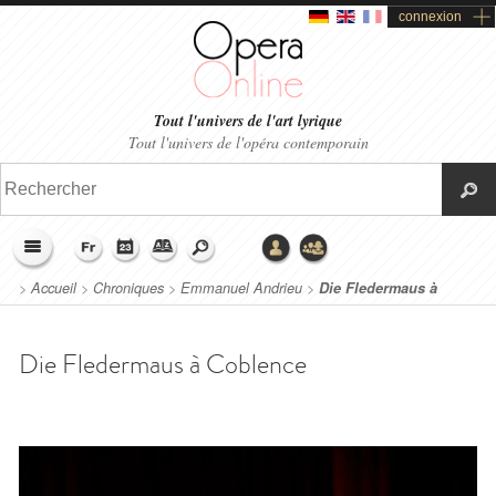
connexion
Tout l'univers de l'art lyrique
Tout l'univers de l'opéra contemporain
>
Accueil
>
Chroniques
>
Emmanuel Andrieu
>
Die Fledermaus à
Coblence
Die Fledermaus à Coblence