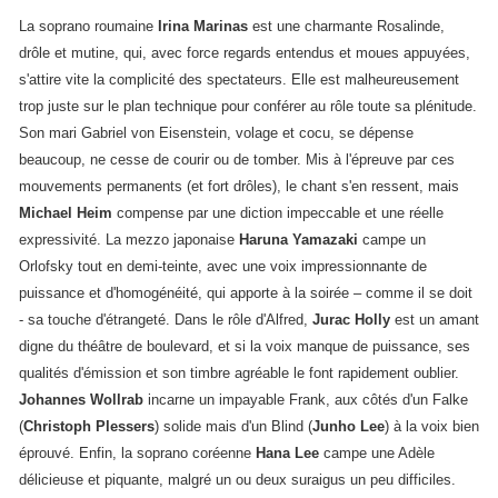
La soprano roumaine
Irina Marinas
est une charmante Rosalinde,
drôle et mutine, qui, avec force regards entendus et moues appuyées,
s'attire vite la complicité des spectateurs. Elle est malheureusement
trop juste sur le plan technique pour conférer au rôle toute sa plénitude.
Son mari Gabriel von Eisenstein, volage et cocu, se dépense
beaucoup, ne cesse de courir ou de tomber. Mis à l'épreuve par ces
mouvements permanents (et fort drôles), le chant s'en ressent, mais
Michael Heim
compense par une diction impeccable et une réelle
expressivité. La mezzo japonaise
Haruna Yamazaki
campe un
Orlofsky tout en demi-teinte, avec une voix impressionnante de
puissance et d'homogénéité, qui apporte à la soirée – comme il se doit
- sa touche d'étrangeté. Dans le rôle d'Alfred,
Jurac Holly
est un amant
digne du théâtre de boulevard, et si la voix manque de puissance, ses
qualités d'émission et son timbre agréable le font rapidement oublier.
Johannes Wollrab
incarne un impayable Frank, aux côtés d'un Falke
(
Christoph Plessers
) solide mais d'un Blind (
Junho Lee
) à la voix bien
éprouvé. Enfin, la soprano coréenne
Hana Lee
campe une Adèle
délicieuse et piquante, malgré un ou deux suraigus un peu difficiles.