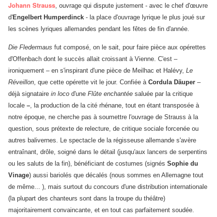
Johann Strauss
, ouvrage qui dispute justement - avec le chef d'œuvre
d'
Engelbert Humperdinck
- la place d'ouvrage lyrique le plus joué sur
les scènes lyriques allemandes pendant les fêtes de fin d'année.
Die Fledermaus
fut composé, on le sait, pour faire pièce aux opérettes
d'Offenbach dont le succès allait croissant à Vienne. C'est –
ironiquement – en s'inspirant d'une pièce de Meilhac
et
Halévy,
Le
Réveillon
, que cette opérette vit le jour. Confiée à
Cordula Däuper
–
déjà signataire
in loco
d'une
Flûte enchantée
saluée par la critique
locale
–
, la production de la cité rhénane, tout en étant transposée à
notre époque, ne cherche pas à soumettre l'ouvrage de Strauss à la
question, sous prétexte de relecture, de critique sociale forcenée ou
autres balivernes. Le spectacle de la régisseuse allemande s'avère
entraînant, drôle, soigné dans le détail (jusqu'aux lancers de serpentins
ou les saluts de la fin), bénéficiant de costumes (signés
Sophie du
Vinage
) aussi bariolés que décalés (nous sommes en Allemagne tout
de même... ), mais surtout du concours d'une distribution internationale
(la plupart des chanteurs sont dans la troupe du théâtre)
majoritairement convaincante, et en tout cas parfaitement soudée.