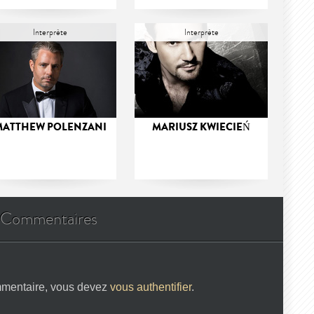
Interprète
Interprète
ATTHEW POLENZANI
MARIUSZ KWIECIEŃ
Commentaires
mmentaire, vous devez
vous authentifier
.