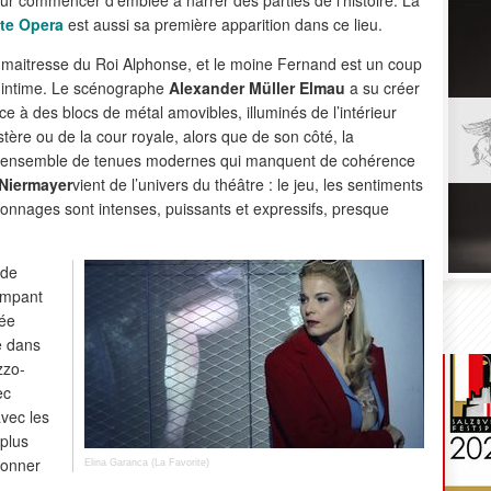
ate Opera
est aussi sa première apparition dans ce lieu.
 maitresse du Roi Alphonse, et le moine Fernand est un coup
e intime. Le scénographe
Alexander Müller Elmau
a su créer
 à des blocs de métal amovibles, illuminés de l’intérieur
re ou de la cour royale, alors que de son côté, la
 ensemble de tenues modernes qui manquent de cohérence
Niermayer
vient de l’univers du théâtre : le jeu, les sentiments
rsonnages sont intenses, puissants et expressifs, presque
 de
rampant
ée
e dans
zzo-
ec
avec les
plus
donner
Elina Garanca (La Favorite)