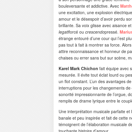
bouleversante et addictive. Avec
Matth
une excitation, une explosion électriq
amour et le désespoir d’avoir perdu s
brillante. Sa voix glisse avec aisance e
legati
forcé ou
crescendo
pressé.
Mariu
étrange entouré d’une cour qui l’est pl
pas tout à fait à montrer sa force. Alor
attire reconnaissance et honneur de par
chaises ou errer sans but sur scène, ma
Karel Mark Chichon
fait équipe avec
mesurée. Il évite tout éclat lourd ou pe
un flot constant. L’un des avantages de
interruptions pour les changements de d
sonorité impressionnante de l’orgue, d
remplis de drame lyrique entre le coupl
Une interprétation musicale parfaite e
banale et peu inspirée et fait de cette
témoignent de l’élaboration musicale de
touchante histoire d’amour.