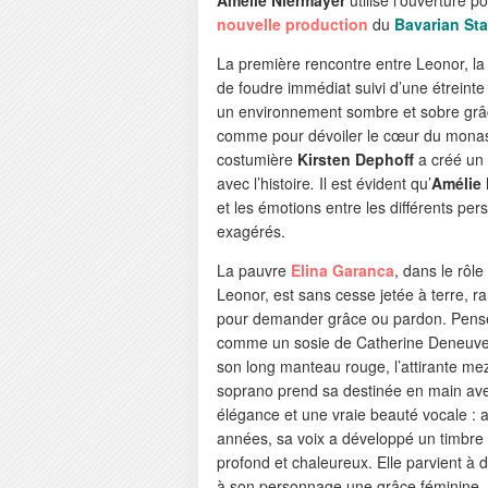
nouvelle production
du
Bavarian St
La première rencontre entre Leonor, la
de foudre immédiat suivi d’une étreint
un environnement sombre et sobre grâce
comme pour dévoiler le cœur du monastè
costumière
Kirsten Dephoff
a créé un
avec l’histoire
.
Il est évident qu’
Amélie 
et les émotions entre les différents pe
exagérés.
La pauvre
Elina Garanca
, dans le rôle
Leonor, est sans cesse jetée à terre, 
pour demander grâce ou pardon. Pens
comme un sosie de Catherine Deneuv
son long manteau rouge, l’attirante me
soprano prend sa destinée en main av
élégance et une vraie beauté vocale : 
années, sa voix a développé un timbre 
profond et chaleureux. Elle parvient à 
à son personnage une grâce féminine