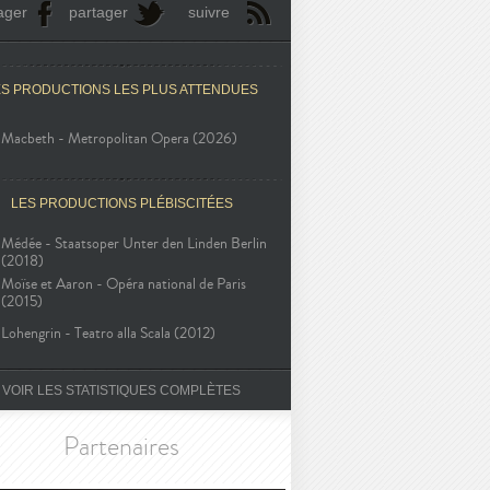
ager
partager
suivre
ES PRODUCTIONS LES PLUS ATTENDUES
Macbeth - Metropolitan Opera (2026)
LES PRODUCTIONS PLÉBISCITÉES
Médée - Staatsoper Unter den Linden Berlin
(2018)
Moïse et Aaron - Opéra national de Paris
(2015)
Lohengrin - Teatro alla Scala (2012)
VOIR LES STATISTIQUES COMPLÈTES
Partenaires