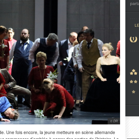
part
L
© DR
de. Une fois encore, la jeune metteure en scène allemande
pour commencer d’emblée à narrer des parties de l’histoire. La