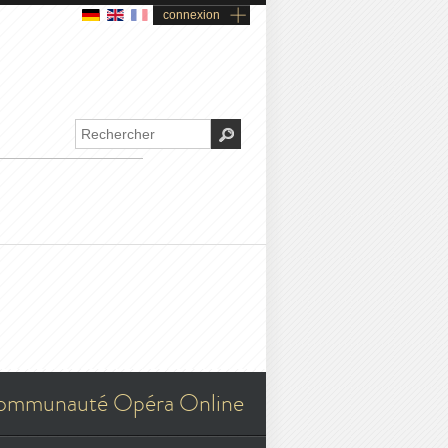
connexion
ommunauté Opéra Online