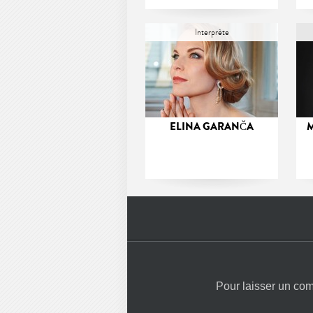
Interprète
ELINA GARANČA
M
Pour laisser un co