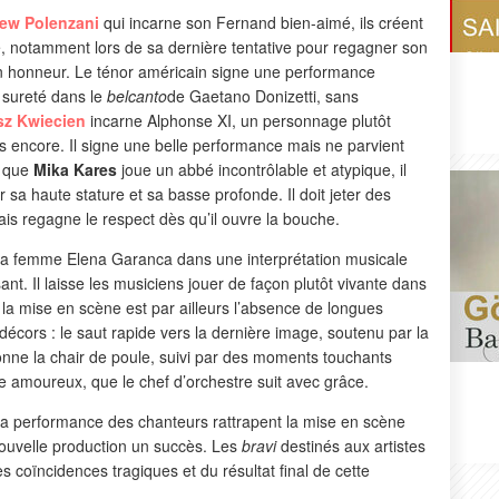
ew Polenzani
qui incarne son Fernand bien-aimé, ils créent
ue, notamment lors de sa dernière tentative pour regagner son
on honneur. Le ténor américain signe une performance
t sureté dans le
belcanto
de Gaetano Donizetti, sans
sz Kwiecien
incarne Alphonse XI, un personnage plutôt
us encore. Il signe une belle performance mais ne parvient
s que
Mika Kares
joue un abbé incontrôlable et atypique, il
 sa haute stature et sa basse profonde. Il doit jeter des
is regagne le respect dès qu’il ouvre la bouche.
 sa femme Elena Garanca dans une interprétation musicale
sant. Il laisse les musiciens jouer de façon plutôt vivante dans
 la mise en scène est par ailleurs l’absence de longues
écors : le saut rapide vers la dernière image, soutenu par la
onne la chair de poule, suivi par des moments touchants
e amoureux, que le chef d’orchestre suit avec grâce.
t la performance des chanteurs rattrapent la mise en scène
 nouvelle production un succès. Les
bravi
destinés aux artistes
s coïncidences tragiques et du résultat final de cette