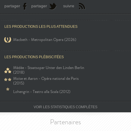
partager
partager
suivre
LES PRODUCTIONS LES PLUS ATTENDUES
Macbeth - Metropolitan Opera (2026)
LES PRODUCTIONS PLÉBISCITÉES
Médée - Staatsoper Unter den Linden Berlin
(2018)
Moïse et Aaron - Opéra national de Paris
(2015)
Lohengrin - Teatro alla Scala (2012)
VOIR LES STATISTIQUES COMPLÈTES
Partenaires