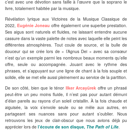
c’est avec une dévotion sans faille à l’œuvre que la soprano le
livre, totalement habitée par la musique.
Révélation lyrique aux Victoires de la Musique Classique de
2022,
Eugénie Joneau
offre également une superbe prestation.
Ses aigus sont naturels et fluides, ne laissant entendre aucune
cassure dans la vaste palette de notes avec laquelle elle peint les
différentes atmosphères. Tout coule de source, et la bulle de
douceur qui se crée lors de « l’Agnus Dei » avec sa consœur
n’est qu’un exemple parmi les nombreux beaux moments qu’elle
offre, seule ou accompagnée. Jouant avec le rythme des
phrases, et s’appuyant sur une ligne de chant à la fois souple et
solide, elle se met elle aussi pleinement au service de la partition.
De son côté, bien que le ténor
Ilker Arcayürek
offre un phrasé
peut-être un peu moins fluide, il n’est pas pour autant démuni
d’élan pareils au rayons d’un soleil cristallin. À la fois chaude et
aiguisée, la voix s’envole seule ou se mêle aux autres, en
partageant ses nuances sans pour autant s’oublier. Nous
retrouvons les jeux de clair-obscur que nous avions déjà pu
apprécier lors de
l’écoute de son disque,
The Path of Life
.