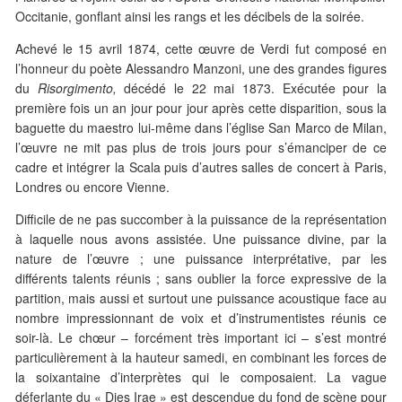
Occitanie, gonflant ainsi les rangs et les décibels de la soirée.
Achevé le 15 avril 1874, cette œuvre de Verdi fut composé en
l’honneur du poète Alessandro Manzoni, une des grandes figures
du
Risorgimento,
décédé le 22 mai 1873. Exécutée pour la
première fois un an jour pour jour après cette disparition, sous la
baguette du maestro lui-même dans l’église San Marco de Milan,
l’œuvre ne mit pas plus de trois jours pour s’émanciper de ce
cadre et intégrer la Scala puis d’autres salles de concert à Paris,
Londres ou encore Vienne.
Difficile de ne pas succomber à la puissance de la représentation
à laquelle nous avons assistée. Une puissance divine, par la
nature de l’œuvre ; une puissance interprétative, par les
différents talents réunis ; sans oublier la force expressive de la
partition, mais aussi et surtout une puissance acoustique face au
nombre impressionnant de voix et d’instrumentistes réunis ce
soir-là. Le chœur – forcément très important ici – s’est montré
particulièrement à la hauteur samedi, en combinant les forces de
la soixantaine d’interprètes qui le composaient. La vague
déferlante du « Dies Irae » est descendue du fond de scène pour