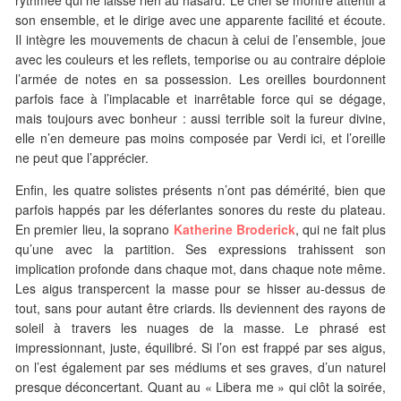
rythmée qui ne laisse rien au hasard. Le chef se montre attentif à
son ensemble, et le dirige avec une apparente facilité et écoute.
Il intègre les mouvements de chacun à celui de l’ensemble, joue
avec les couleurs et les reflets, temporise ou au contraire déploie
l’armée de notes en sa possession. Les oreilles bourdonnent
parfois face à l’implacable et inarrêtable force qui se dégage,
mais toujours avec bonheur : aussi terrible soit la fureur divine,
elle n’en demeure pas moins composée par Verdi ici, et l’oreille
ne peut que l’apprécier.
Enfin, les quatre solistes présents n’ont pas démérité, bien que
parfois happés par les déferlantes sonores du reste du plateau.
En premier lieu, la soprano
Katherine Broderick
, qui ne fait plus
qu’une avec la partition. Ses expressions trahissent son
implication profonde dans chaque mot, dans chaque note même.
Les aigus transpercent la masse pour se hisser au-dessus de
tout, sans pour autant être criards. Ils deviennent des rayons de
soleil à travers les nuages de la masse. Le phrasé est
impressionnant, juste, équilibré. Si l’on est frappé par ses aigus,
on l’est également par ses médiums et ses graves, d’un naturel
presque déconcertant. Quant au « Libera me » qui clôt la soirée,