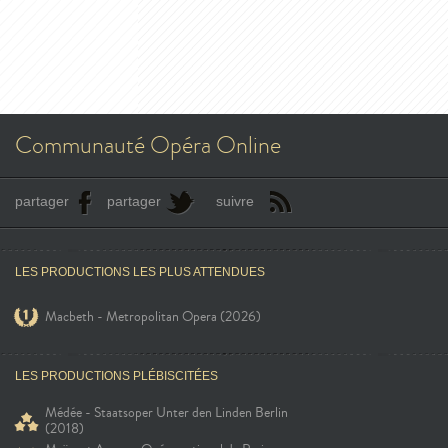
Communauté Opéra Online
partager
partager
suivre
LES PRODUCTIONS LES PLUS ATTENDUES
Macbeth - Metropolitan Opera (2026)
LES PRODUCTIONS PLÉBISCITÉES
Médée - Staatsoper Unter den Linden Berlin
(2018)