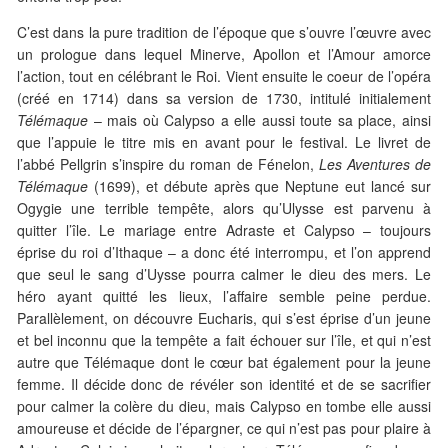
C’est dans la pure tradition de l’époque que s’ouvre l’œuvre avec
un prologue dans lequel Minerve, Apollon et l’Amour amorce
l’action, tout en célébrant le Roi. Vient ensuite le coeur de l’opéra
(créé en 1714) dans sa version de 1730, intitulé initialement
Télémaque
– mais où Calypso a elle aussi toute sa place, ainsi
que l’appuie le titre mis en avant pour le festival. Le livret de
l’abbé Pellgrin s’inspire du roman de Fénelon,
Les Aventures de
Télémaque
(1699), et débute après que Neptune eut lancé sur
Ogygie une terrible tempête, alors qu’Ulysse est parvenu à
quitter l’île. Le mariage entre Adraste et Calypso – toujours
éprise du roi d’Ithaque – a donc été interrompu, et l’on apprend
que seul le sang d’Uysse pourra calmer le dieu des mers. Le
héro ayant quitté les lieux, l’affaire semble peine perdue.
Parallèlement, on découvre Eucharis, qui s’est éprise d’un jeune
et bel inconnu que la tempête a fait échouer sur l’île, et qui n’est
autre que Télémaque dont le cœur bat également pour la jeune
femme. Il décide donc de révéler son identité et de se sacrifier
pour calmer la colère du dieu, mais Calypso en tombe elle aussi
amoureuse et décide de l’épargner, ce qui n’est pas pour plaire à