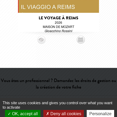
LE VOYAGE À REIMS
2026
MAISON DE MOZART
Gioacchino Rossini
Vous êtes un professionnel ? Demandez les droits de gestion ou
la création de votre fiche
This site uses cookies and gives you control over what you want
Aide
-
Contact
-
Admin
-
Lexique
-
CGU
-
Qui sommes-nous ?
-
to activate
Publicité
OK, accept all
Deny all cookies
Personalize