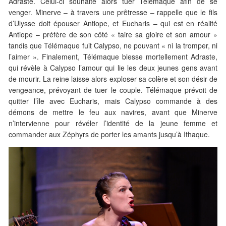
Adraste. Celui-ci souhaite alors tuer Télémaque afin de se
venger. Minerve – à travers une prêtresse – rappelle que le fils
d’Ulysse doit épouser Antiope, et Eucharis – qui est en réalité
Antiope – préfère de son côté « taire sa gloire et son amour »
tandis que Télémaque fuit Calypso, ne pouvant « ni la tromper, ni
l’aimer ». Finalement, Télémaque blesse mortellement Adraste,
qui révèle à Calypso l’amour qui lie les deux jeunes gens avant
de mourir. La reine laisse alors exploser sa colère et son désir de
vengeance, prévoyant de tuer le couple. Télémaque prévoit de
quitter l’île avec Eucharis, mais Calypso commande à des
démons de mettre le feu aux navires, avant que Minerve
n’intervienne pour révéler l’identité de la jeune femme et
commander aux Zéphyrs de porter les amants jusqu’à Ithaque.