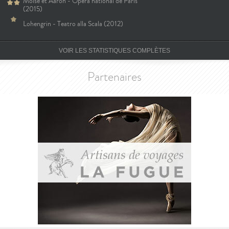
Moïse et Aaron - Opéra national de Paris
(2015)
Lohengrin - Teatro alla Scala (2012)
VOIR LES STATISTIQUES COMPLÈTES
Partenaires