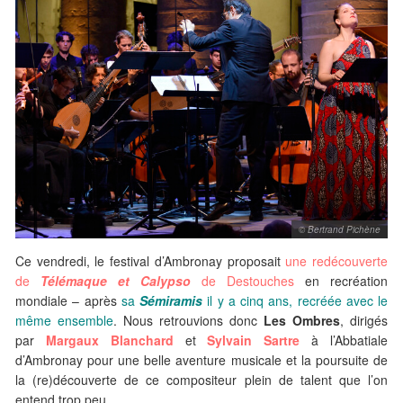
© Bertrand Pichène
Ce vendredi, le festival d’Ambronay proposait
une redécouverte
de
Télémaque et Calypso
de Destouches
en recréation
mondiale – après
sa
Sémiramis
il y a cinq ans, recréée avec le
même ensemble
. Nous retrouvions donc
Les Ombres
, dirigés
par
Margaux Blanchard
et
Sylvain Sartre
à l’Abbatiale
d’Ambronay pour une belle aventure musicale et la poursuite de
la (re)découverte de ce compositeur plein de talent que l’on
entend trop peu.