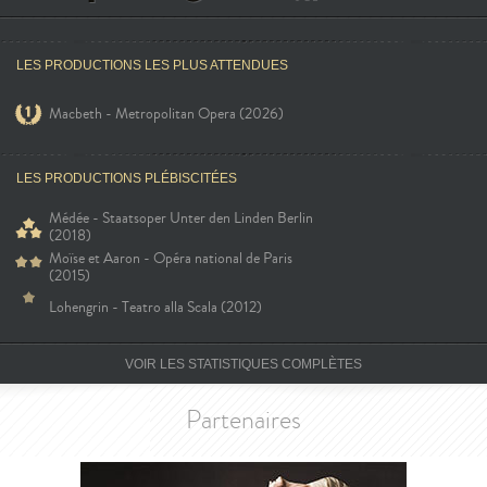
LES PRODUCTIONS LES PLUS ATTENDUES
Macbeth - Metropolitan Opera (2026)
LES PRODUCTIONS PLÉBISCITÉES
Médée - Staatsoper Unter den Linden Berlin
(2018)
Moïse et Aaron - Opéra national de Paris
(2015)
Lohengrin - Teatro alla Scala (2012)
VOIR LES STATISTIQUES COMPLÈTES
Partenaires