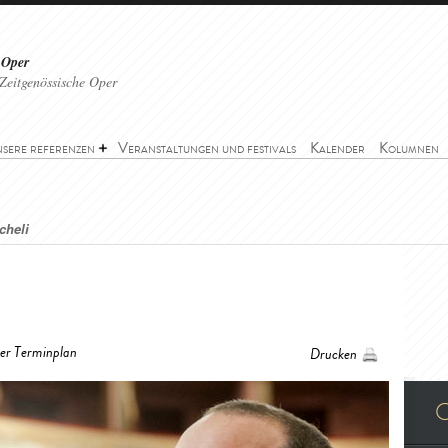
 Oper
Zeitgenössische Oper
sere referenzen
Veranstaltungen und festivals
Kalender
Kolumnen
cheli
her Terminplan
Drucken
O