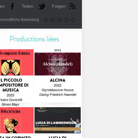
len
Teilen
Folgen
schnittliche Bewertung
Productions liées
IL PICCOLO
ALCINA
MPOSITORE DI
2022
MUSICA
Glyndebourne House
Georg Friedrich Haendel
2023
Teatro Donizetti
Simon Mayr