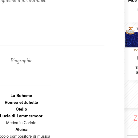
llgmeine Informationen
MED
Biographie
T
G
La Bohème
Roméo et Juliette
Otello
Lucia di Lammermoor
Z
Medea in Corinto
Alcina
iccolo compositore di musica