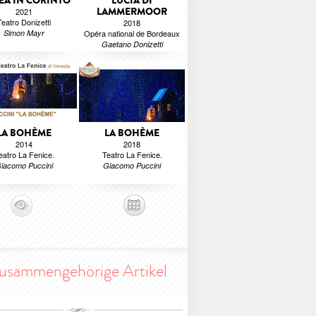
EA IN CORINTO
LUCIA DI
LAMMERMOOR
2021
Teatro Donizetti
2018
Simon Mayr
Opéra national de Bordeaux
Gaetano Donizetti
LA BOHÈME
LA BOHÈME
2014
2018
eatro La Fenice.
Teatro La Fenice.
iacomo Puccini
Giacomo Puccini
usammengehörige Artikel