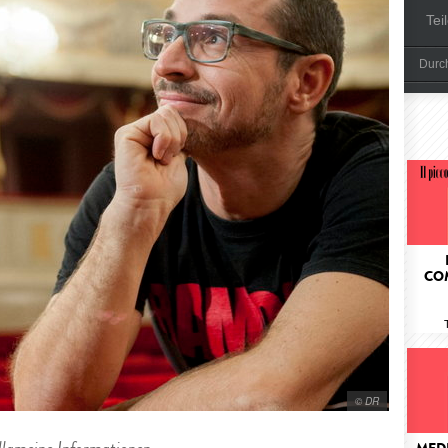
Tei
Durch
CO
© DR