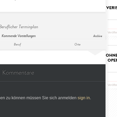
VERI
Beruflicher Terminplan
Veröffe
Kommende Vorstellungen
Archive
Beruf
Orte
OHNE
OPER
Kommentare
Veröffe
en zu können müssen Sie sich anmelden
sign in
.