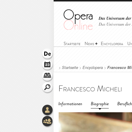
Das Universum der
Das Universum der 
Startseite
News
Encyclopera
Un
>
Startseite
>
Encyclopera
>
Francesco Mi
Francesco Micheli
Informationen
Biographie
Beruflic