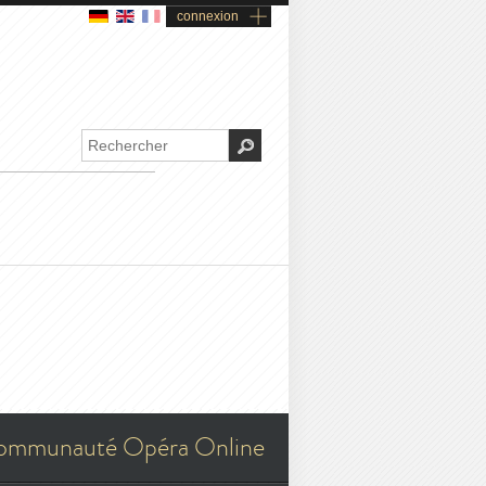
connexion
ommunauté Opéra Online