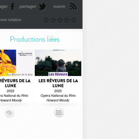
ager
partager
suivre
nne notation
Productions liées
 RÊVEURS DE LA
LES RÊVEURS DE LA
LUNE
LUNE
2022
2020
a National du Rhin
Opéra National du Rhin
Howard Moody
Howard Moody