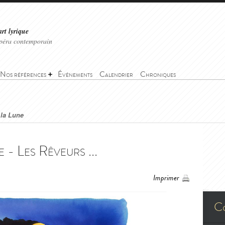
art lyrique
'opéra contemporain
Nos références
Événements
Calendrier
Chroniques
 la Lune
 - Les Rêveurs ...
Imprimer
C