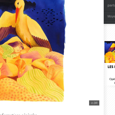
part
Moye
LES
Opér
© DR