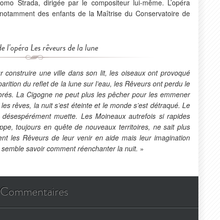
mo Strada, dirigée par le compositeur lui-même. L’opéra
et notamment des enfants de la Maîtrise du Conservatoire de
e l'opéra
Les rêveurs de la lune
construire une ville dans son lit, les oiseaux ont provoqué
rition du reflet de la lune sur l’eau, les Rêveurs ont perdu le
orés. La Cigogne ne peut plus les pêcher pour les emmener
 les rêves, la nuit s’est éteinte et le monde s’est détraqué. Le
e désespérément muette. Les Moineaux autrefois si rapides
ppe, toujours en quête de nouveaux territoires, ne sait plus
nt les Rêveurs de leur venir en aide mais leur imagination
e semble savoir comment réenchanter la nuit.
»
Commentaires