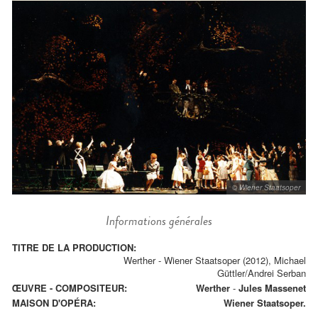
© Wiener Staatsoper
Informations générales
TITRE DE LA PRODUCTION:
Werther - Wiener Staatsoper (2012), Michael
Güttler/Andrei Serban
ŒUVRE - COMPOSITEUR:
Werther
-
Jules Massenet
MAISON D'OPÉRA:
Wiener Staatsoper.