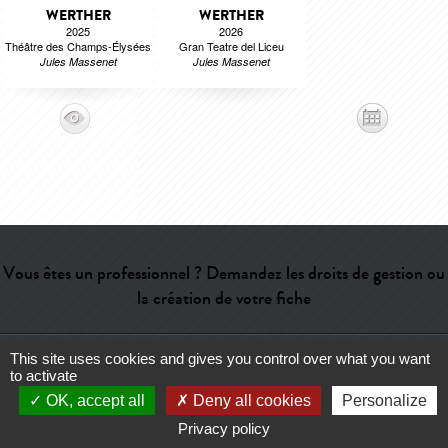
WERTHER
WERTHER
2025
2026
Théâtre des Champs-Élysées
Gran Teatre del Liceu
Jules Massenet
Jules Massenet
Vous êtes un professionnel ? Demandez les droits de gestion ou
la création de votre fiche
This site uses cookies and gives you control over what you want
Aide
-
Contact
-
Admin
-
Lexique
-
CGU
-
Qui sommes-nous ?
-
to activate
Publicité
OK, accept all
Deny all cookies
Personalize
Privacy policy