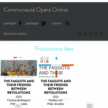
Communauté Opéra Online
partager
partager
suivre
Moyenne notation
Productions liées
THE FAGGOTS AND
THE FAGGOTS AND
THEIR FRIENDS
THEIR FRIENDS
BETWEEN
BETWEEN
REVOLUTIONS
REVOLUTIONS
2023
2023
Festival de Bregenz
Pavillon noir
Philip Venables
Philip Venables