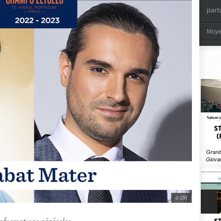
part
Moye
S
(
Grand
Giovan
© DR