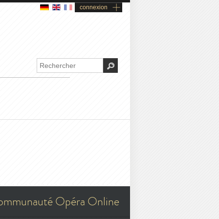
connexion
ommunauté Opéra Online