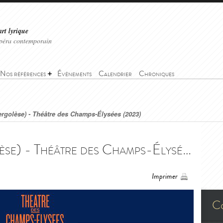
art lyrique
'opéra contemporain
Nos références
Événements
Calendrier
Chroniques
ergolèse) - Théâtre des Champs-Élysées (2023)
Stabat Mater (Pergolèse) - Théâtre des Champs-Élysées (2023) - Stabat Mater (Pergolèse) - Théâtre des Champs-Élysées (2023)
Imprimer
C