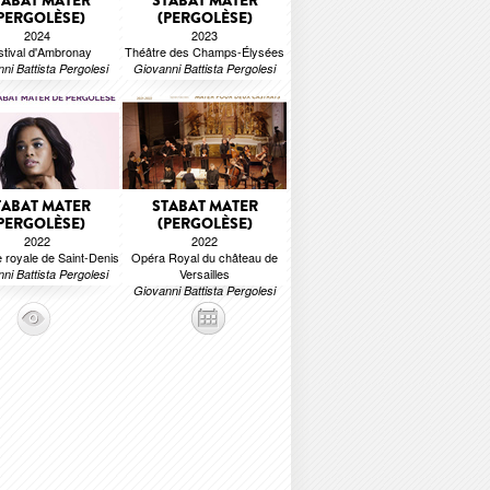
TABAT MATER
STABAT MATER
PERGOLÈSE)
(PERGOLÈSE)
2024
2023
stival d'Ambronay
Théâtre des Champs-Élysées
ni Battista Pergolesi
Giovanni Battista Pergolesi
TABAT MATER
STABAT MATER
PERGOLÈSE)
(PERGOLÈSE)
2022
2022
e royale de Saint-Denis
Opéra Royal du château de
Versailles
ni Battista Pergolesi
Giovanni Battista Pergolesi