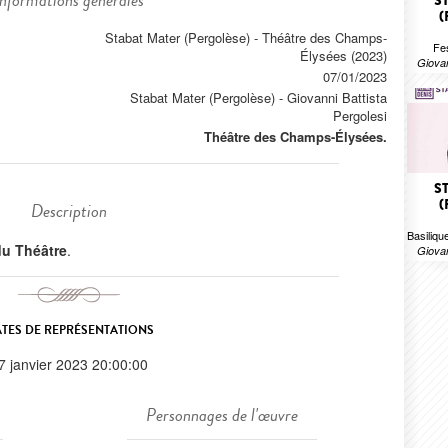
Informations générales
S
(
Stabat Mater (Pergolèse) - Théâtre des Champs-
Fe
Élysées (2023)
Giovan
07/01/2023
Stabat Mater (Pergolèse)
-
Giovanni Battista
Pergolesi
Théâtre des Champs-Élysées.
S
(
Description
Basiliqu
 du Théâtre
.
Giovan
TES DE REPRÉSENTATIONS
7 janvier 2023 20:00:00
Personnages de l'œuvre