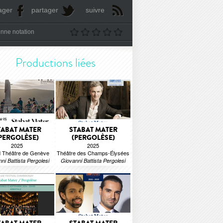
ager
partager
suivre
nne notation
Productions liées
TABAT MATER
STABAT MATER
PERGOLÈSE)
(PERGOLÈSE)
2025
2025
 Théâtre de Genève
Théâtre des Champs-Élysées
ni Battista Pergolesi
Giovanni Battista Pergolesi