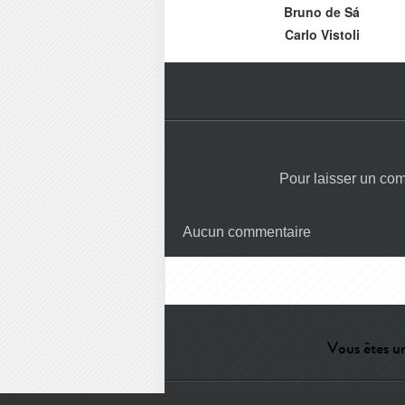
Bruno de Sá
Carlo Vistoli
Pour laisser un co
Aucun commentaire
Vous êtes un
Aide
-
Contact
-
Admin
-
Lexiqu