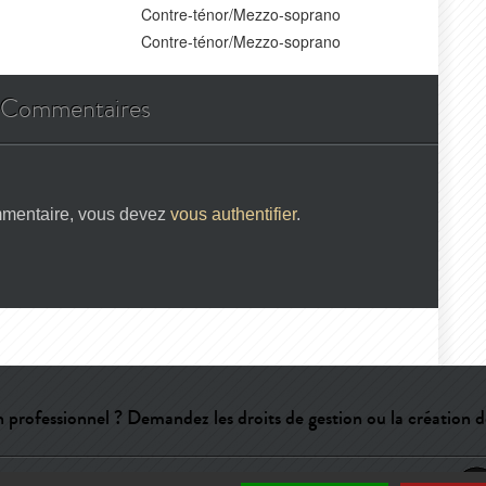
Contre-ténor/Mezzo-soprano
Contre-ténor/Mezzo-soprano
Commentaires
mmentaire, vous devez
vous authentifier
.
 professionnel ? Demandez les droits de gestion ou la création d
e
-
CGU
-
Qui sommes-nous ?
-
Publicité