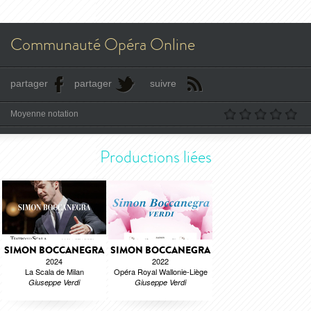
Communauté Opéra Online
partager
partager
suivre
Moyenne notation
Productions liées
SIMON BOCCANEGRA
SIMON BOCCANEGRA
2024
2022
La Scala de Milan
Opéra Royal Wallonie-Liège
Giuseppe Verdi
Giuseppe Verdi