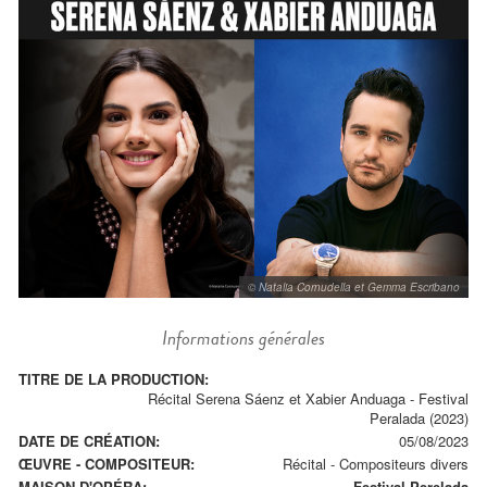
© Natalia Cornudella et Gemma Escribano
Informations générales
TITRE DE LA PRODUCTION:
Récital Serena Sáenz et Xabier Anduaga - Festival
Peralada (2023)
DATE DE CRÉATION:
05/08/2023
ŒUVRE - COMPOSITEUR:
Récital
-
Compositeurs divers
MAISON D'OPÉRA:
Festival Perelada