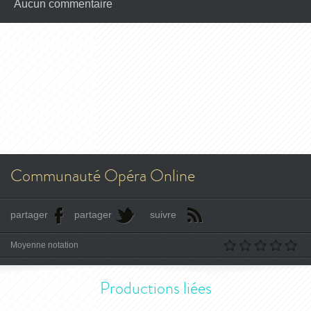
Aucun commentaire
Communauté Opéra Online
partager
partager
suivre
Moyenne notation
Productions liées