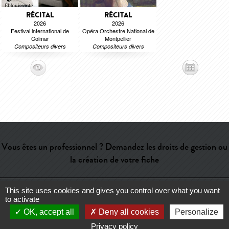
RÉCITAL
RÉCITAL
2026
2026
Festival international de
Opéra Orchestre National de
Colmar
Montpellier
Compositeurs divers
Compositeurs divers
Vous êtes un professionnel ? Demandez les droits de gestion ou
la création de votre fiche
This site uses cookies and gives you control over what you want
Aide
-
Contact
-
Admin
-
Lexique
-
CGU
-
Qui sommes-nous ?
-
to activate
Publicité
OK, accept all
Deny all cookies
Personalize
Privacy policy