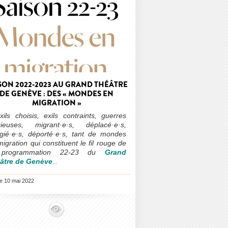
SON 2022-2023 AU GRAND THÉÂTRE
DE GENÈVE : DES « MONDES EN
MIGRATION »
xils choisis, exils contraints, guerres
igieuses, migrant·e·s, déplacé·e·s,
ugié·e·s, déporté·e·s, tant de mondes
igration qui constituent le fil rouge de
 programmation 22-23 du
Grand
âtre de Genève
…
le 10 mai 2022