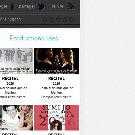
ager
partager
suivre
nne notation
Productions liées
RÉCITAL
RÉCITAL
2026
2026
ival de musique de
Festival de musique de
Menton
Menton
positeurs divers
Compositeurs divers