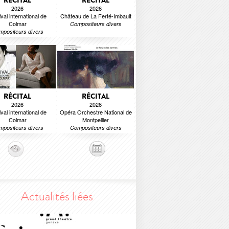
RÉCITAL
RÉCITAL
2026
2026
val international de
Château de La Ferté-Imbault
Colmar
Compositeurs divers
positeurs divers
RÉCITAL
RÉCITAL
2026
2026
val international de
Opéra Orchestre National de
Colmar
Montpellier
positeurs divers
Compositeurs divers
Actualités liées