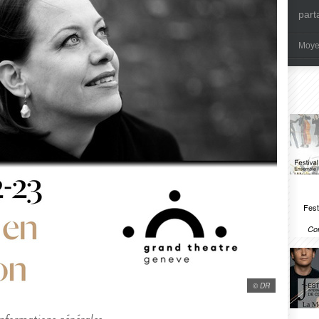
part
Moye
Fest
Com
© DR