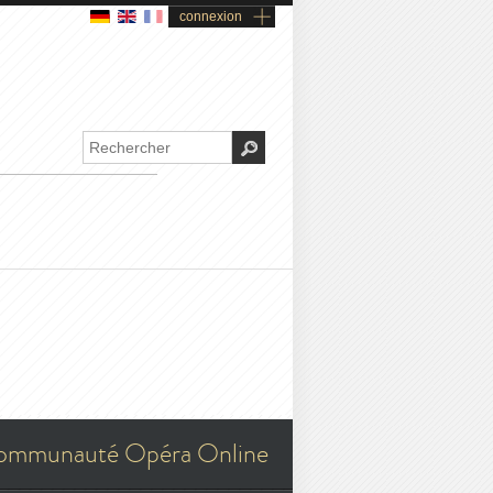
connexion
ommunauté Opéra Online