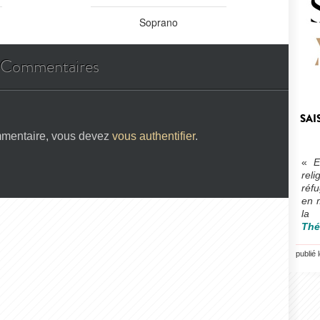
Soprano
Commentaires
SAI
mmentaire, vous devez
vous authentifier
.
«
E
rel
réf
en m
la
Thé
publié 