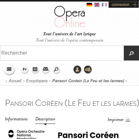
connexion
Tout l'univers de l'art lyrique
Tout l'univers de l'opéra contemporain
>
Accueil
>
Encyclopera
>
Pansori Coréen (Le Feu et les larmes) -
Opéra-Orchestre National de Montpellier (2026)
Informations
Description
Imprimer