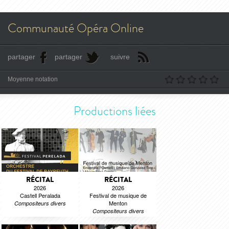
Communauté Opéra Online
partager
partager
suivre
Moyenne notation
Productions liées
RÉCITAL
RÉCITAL
2026
2026
Castell Peralada
Festival de musique de
Menton
Compositeurs divers
Compositeurs divers