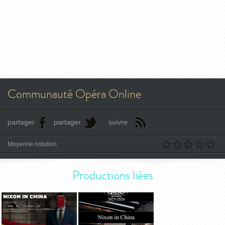
Communauté Opéra Online
partager
partager
suivre
Moyenne notation
Productions liées