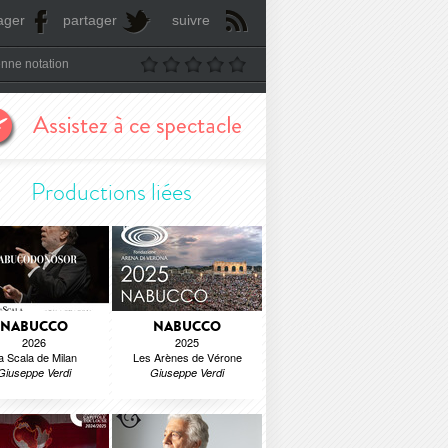
ager
partager
suivre
nne notation
Productions liées
NABUCCO
NABUCCO
2026
2025
a Scala de Milan
Les Arènes de Vérone
Giuseppe Verdi
Giuseppe Verdi