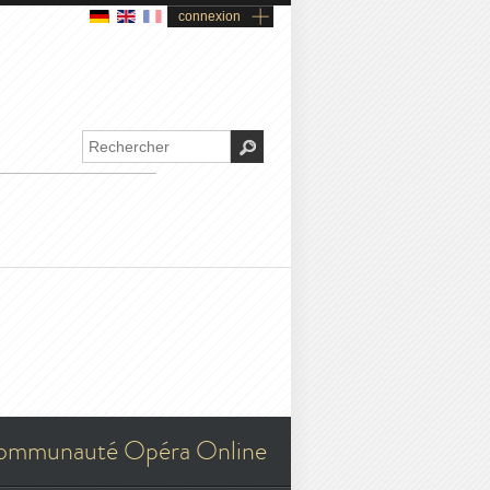
connexion
ommunauté Opéra Online