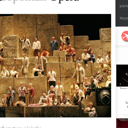
part
Moye
L