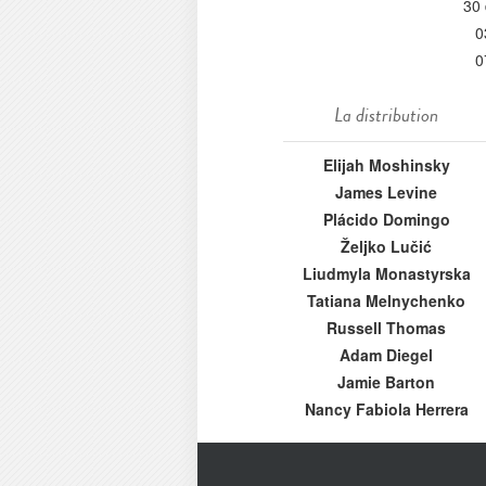
30
0
0
La distribution
Elijah Moshinsky
James Levine
Plácido Domingo
Željko Lučić
Liudmyla Monastyrska
Tatiana Melnychenko
Russell Thomas
Adam Diegel
Jamie Barton
Nancy Fabiola Herrera