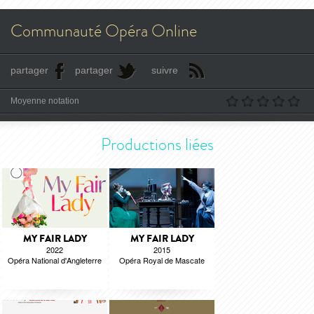
Communauté Opéra Online
partager
partager
suivre
Moyenne notation
Productions liées
MY FAIR LADY
MY FAIR LADY
2022
2015
Opéra National d'Angleterre
Opéra Royal de Mascate