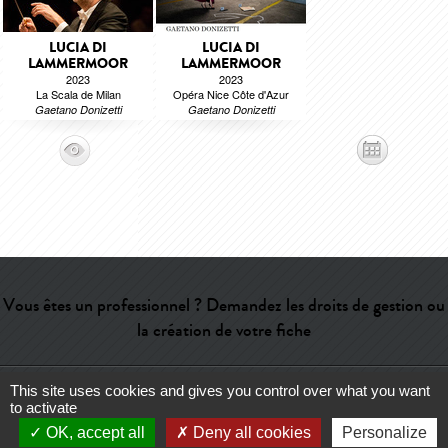
LUCIA DI
LUCIA DI
LAMMERMOOR
LAMMERMOOR
2023
2023
La Scala de Milan
Opéra Nice Côte d'Azur
Gaetano Donizetti
Gaetano Donizetti
Vous êtes un professionnel ? Demandez les droits de gestion ou
la création de votre fiche
This site uses cookies and gives you control over what you want
Aide
-
Contact
-
Admin
-
Lexique
-
CGU
-
Qui sommes-nous ?
-
to activate
Publicité
OK, accept all
Deny all cookies
Personalize