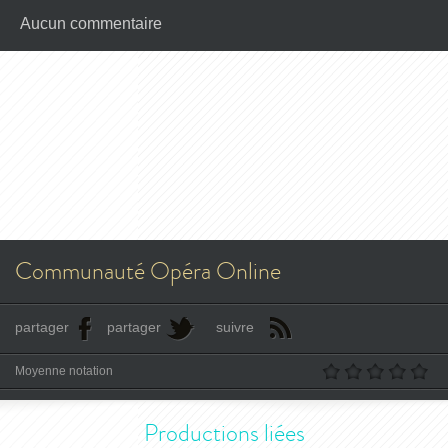
Aucun commentaire
Communauté Opéra Online
partager
partager
suivre
Moyenne notation
Productions liées