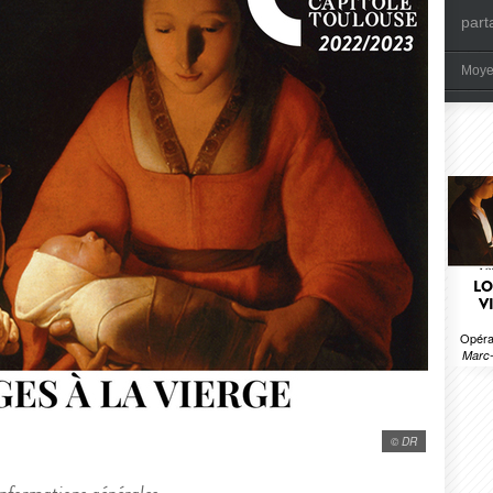
part
Moye
LO
V
Opéra 
Marc-
© DR