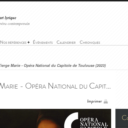
art lyrique
'opéra contemporain
Nos références
Événements
Calendrier
Chroniques
ierge Marie - Opéra National du Capitole de Toulouse (2023)
Louanges à la Vierge Marie - Opéra National du Capitole de Toulouse (2023) - Louanges à la Vierge Marie - Opéra National du Capitole de Toulouse (2023)
Imprimer
C