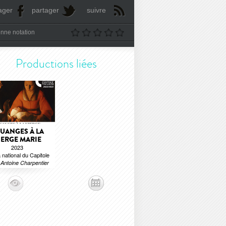
ager
partager
suivre
nne notation
Productions liées
UANGES À LA
IERGE MARIE
2023
national du Capitole
Antoine Charpentier