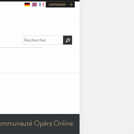
connexion
ommunauté Opéra Online