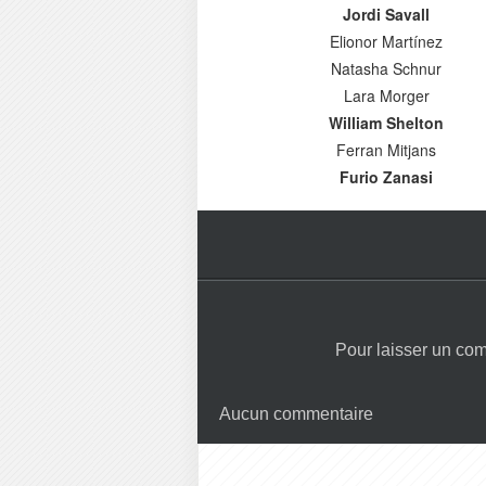
Jordi Savall
Elionor Martínez
Natasha Schnur
Lara Morger
William Shelton
Ferran Mitjans
Furio Zanasi
Pour laisser un co
Aucun commentaire