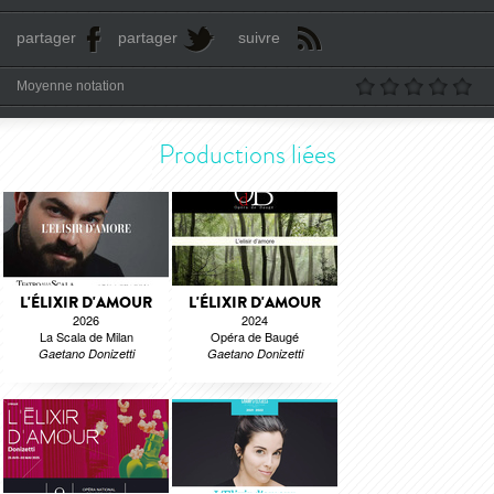
partager
partager
suivre
Moyenne notation
Productions liées
L'ÉLIXIR D'AMOUR
L'ÉLIXIR D'AMOUR
2026
2024
La Scala de Milan
Opéra de Baugé
Gaetano Donizetti
Gaetano Donizetti