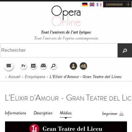
connexion
Tout l'univers de l'art lyrique
Tout l'univers de l'opéra contemporain
>
Accueil
>
Encyclopera
>
L'Elixir d'Amour - Gran Teatre del Liceu
Barcelona (2018)
Informations
Description
Médias
Imprimer