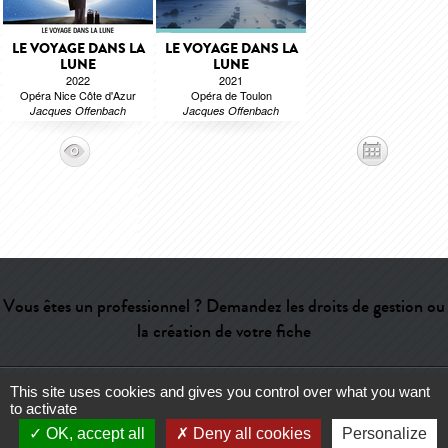
LE VOYAGE DANS LA
LE VOYAGE DANS LA
LUNE
LUNE
2022
2021
Opéra Nice Côte d'Azur
Opéra de Toulon
Jacques Offenbach
Jacques Offenbach
Vous êtes un professionnel ? Demandez les droits de gestion ou
la création de votre fiche
This site uses cookies and gives you control over what you want
Aide
-
Contact
-
Admin
-
Lexique
-
CGU
-
Qui sommes-nous ?
-
to activate
Publicité
OK, accept all
Deny all cookies
Personalize