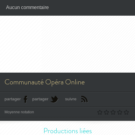
Aucun commentaire
Communauté Opéra Online
partager
partager
suivre
Moyenne notation
Productions liées