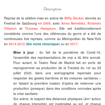
Description
Reprise de la célèbre mise en scène de
Willy Decker
donnée au
Festival de Salzbourg
en 2005
, avec
Anna Netrebko
,
Rolando
Villazon
et
Thomas Hampson
. Elle est traditionnellement
considérée comme l'une des références du genre et a été de
nombreuses fois reprises, comme au Metropolitan de New-York
en
2014-2015
(
lire notre chronique
) ou en
2017
.
Mise à jour
: du fait de la pandémie de Covid-19,
l'ensemble des représentations de mai a dû être annulé.
Pour autant, le Teatro Real de Madrid fait en sorte de
reprogrammer sa production de
la Traviata
du 1er au 29
juillet 2020, dans une scénographie repensée pour
respecter les gestes barrières et les mesures sanitaires –
en faisant la première maison d'opéra de redonner une
production (presque) dans des conditions normales après
la crise sanitaire.
Sur scène, le respect des distances physiques (4m² autour
de chaque interprète) est matérialisé au sol, et chaque