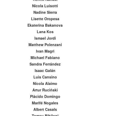
Nicola Luisotti
Nadine Sierra
Lisette Oropesa
Ekaterina Bakanova
Lana Kos
Ismael Jordi
Matthew Polenzani
Ivan Magri
Michael Fabiano
Sandra Ferrández
Isaac Galán
Luis Cansino
Nicola Alaimo
Artur Ruciński
Plácido Domingo
Marifé Nogales
Albert Casals
Tomeu Bibiloni