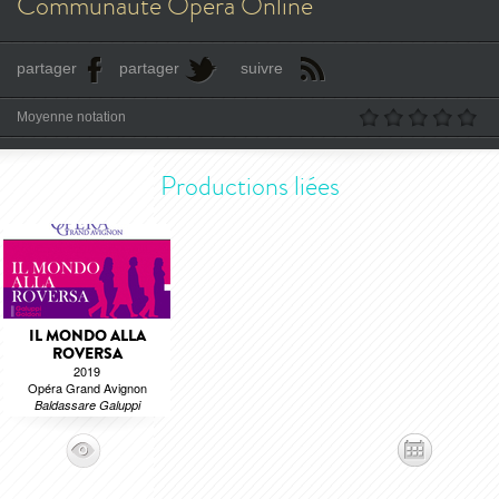
Communauté Opéra Online
partager
partager
suivre
Moyenne notation
Productions liées
IL MONDO ALLA
ROVERSA
2019
Opéra Grand Avignon
Baldassare Galuppi