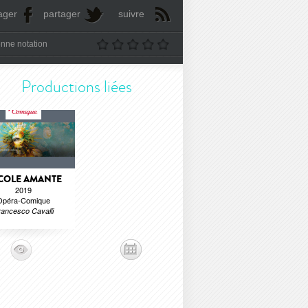
ager
partager
suivre
nne notation
Productions liées
COLE AMANTE
2019
Opéra-Comique
rancesco Cavalli