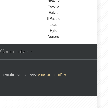
Nettuno
Tevere
Eutyro
Il Paggio
Licco
Hyllo
Venere
Commentaires
mmentaire, vous devez
vous authentifier
.