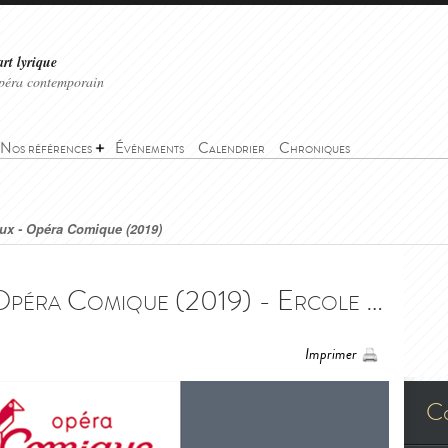
art lyrique
'opéra contemporain
Nos références
Événements
Calendrier
Chroniques
ux - Opéra Comique (2019)
Hercule amoureux - Opéra Comique (2019) - Ercole Amante - Opéra Comique (2019)
Imprimer
C