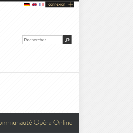
connexion
ommunauté Opéra Online