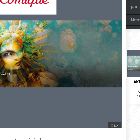
part
Moye
ER
F
© DR