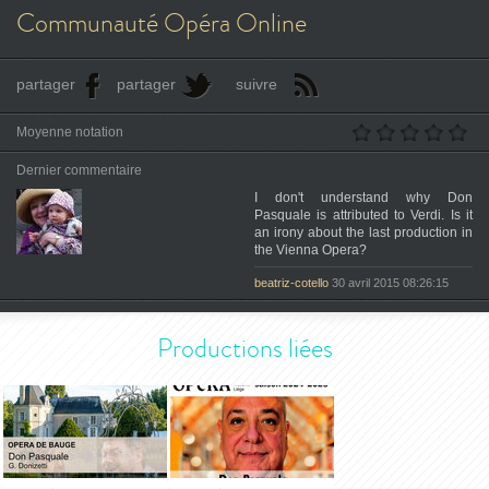
Communauté Opéra Online
partager
partager
suivre
Moyenne notation
Dernier commentaire
I don't understand why Don
Pasquale is attributed to Verdi. Is it
an irony about the last production in
the Vienna Opera?
beatriz-cotello
30 avril 2015 08:26:15
Productions liées