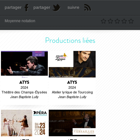
partager
partager
suivre
Moyenne notation
Productions liées
ATYS
ATYS
2024
2024
Théâtre des Champs-Élysées
Atelier lyrique de Tourcoing
Jean Baptiste Lully
Jean Baptiste Lully