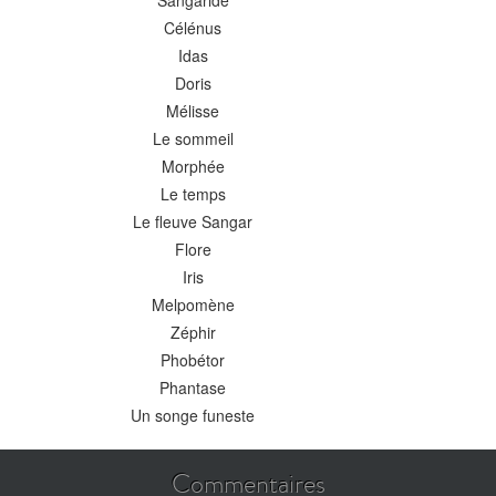
Sangaride
Célénus
Idas
Doris
Mélisse
Le sommeil
Morphée
Le temps
Le fleuve Sangar
Flore
Iris
Melpomène
Zéphir
Phobétor
Phantase
Un songe funeste
Commentaires