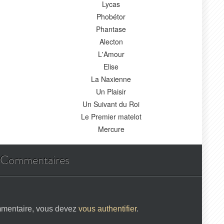
Lycas
Phobétor
Phantase
Alecton
L'Amour
Elise
La Naxienne
Un Plaisir
Un Suivant du Roi
Le Premier matelot
Mercure
Commentaires
mmentaire, vous devez
vous authentifier
.