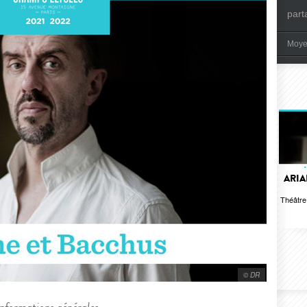
part
Moye
ARIA
Théâtr
© DR