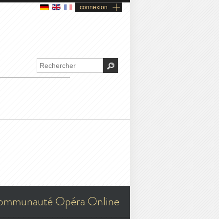
connexion
ommunauté Opéra Online