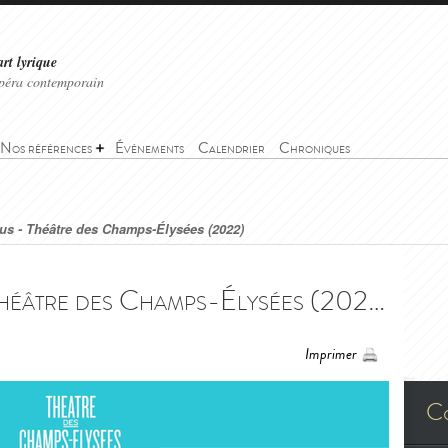
art lyrique
'opéra contemporain
Nos références
Événements
Calendrier
Chroniques
us - Théâtre des Champs-Élysées (2022)
Ariane et Bacchus - Théâtre des Champs-Élysées (2022) - Ariane et Bacchus - Théâtre des Champs-Élysées (2022)
Imprimer
C