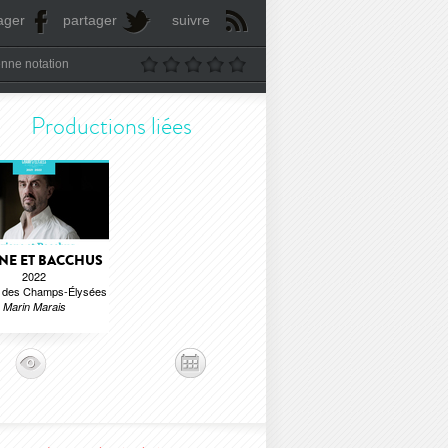
ager
partager
suivre
nne notation
Productions liées
NE ET BACCHUS
2022
e des Champs-Élysées
Marin Marais