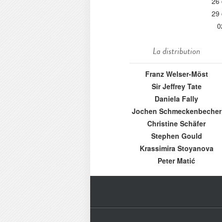
26
29
0
La distribution
Franz Welser-Möst
Sir Jeffrey Tate
Daniela Fally
Jochen Schmeckenbecher
Christine Schäfer
Stephen Gould
Krassimira Stoyanova
Peter Matić