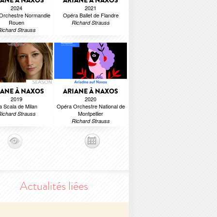
IANE À NAXOS
ARIANE À NAXOS
2024
2021
Orchestre Normandie
Opéra Ballet de Flandre
Rouen
Richard Strauss
ichard Strauss
IANE À NAXOS
ARIANE À NAXOS
2019
2020
a Scala de Milan
Opéra Orchestre National de
Montpellier
ichard Strauss
Richard Strauss
Actualités liées