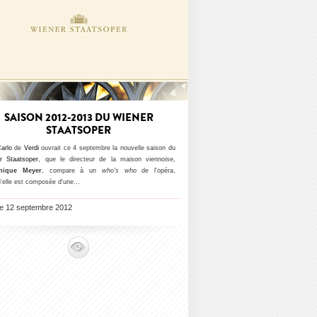
SAISON 2012-2013 DU WIENER
STAATSOPER
arlo
de
Verdi
ouvrait ce 4 septembre la nouvelle saison du
r Staatsoper
, que le directeur de la maison viennoise,
nique Meyer
, compare à un
who's who
de l'opéra,
u'elle est composée d'une…
 le 12 septembre 2012