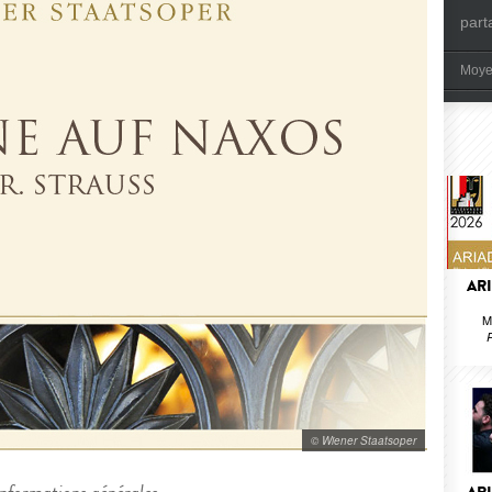
part
Moye
AR
M
R
© Wiener Staatsoper