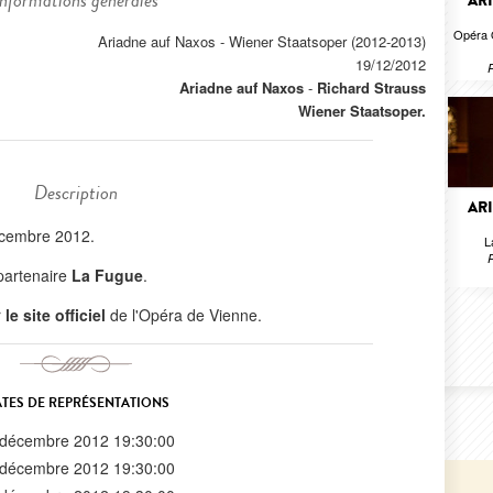
Informations générales
AR
Opéra 
Ariadne auf Naxos - Wiener Staatsoper (2012-2013)
19/12/2012
R
Ariadne auf Naxos
-
Richard Strauss
Wiener Staatsoper.
Description
AR
écembre 2012.
L
R
 partenaire
La Fugue
.
r
le site officiel
de l'Opéra de Vienne.
TES DE REPRÉSENTATIONS
 décembre 2012 19:30:00
 décembre 2012 19:30:00