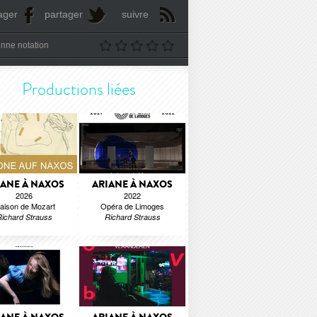
ager
partager
suivre
nne notation
Productions liées
IANE À NAXOS
ARIANE À NAXOS
2026
2022
aison de Mozart
Opéra de Limoges
ichard Strauss
Richard Strauss