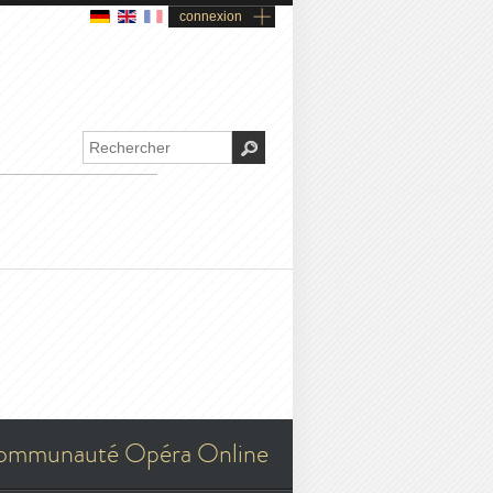
connexion
ommunauté Opéra Online