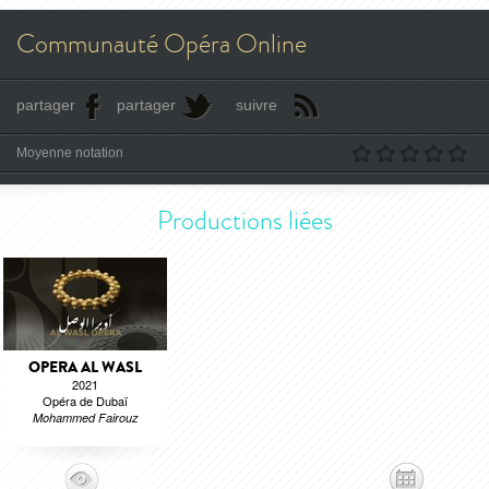
Communauté Opéra Online
partager
partager
suivre
Moyenne notation
Productions liées
OPERA AL WASL
2021
Opéra de Dubaï
Mohammed Fairouz