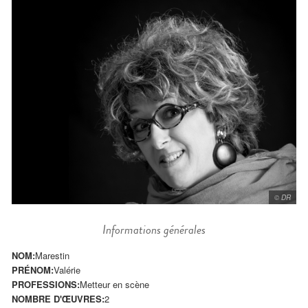
© DR
Informations générales
NOM:
Marestin
PRÉNOM:
Valérie
PROFESSIONS:
Metteur en scène
NOMBRE D'ŒUVRES:
2