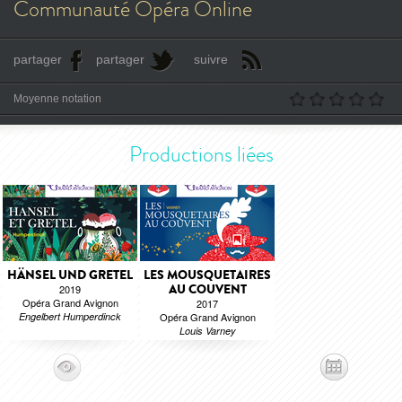
Communauté Opéra Online
partager
partager
suivre
Moyenne notation
Productions liées
HÄNSEL UND GRETEL
LES MOUSQUETAIRES
AU COUVENT
2019
Opéra Grand Avignon
2017
Engelbert Humperdinck
Opéra Grand Avignon
Louis Varney