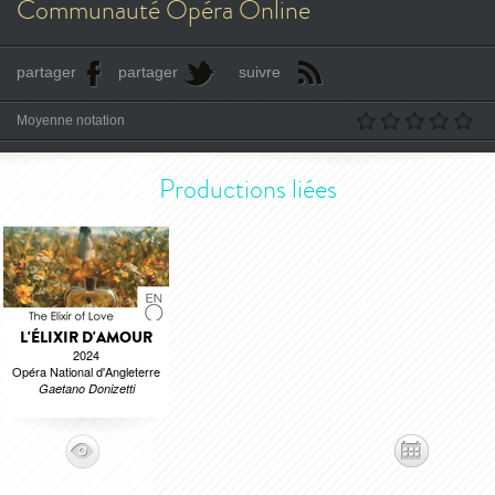
Communauté Opéra Online
partager
partager
suivre
Moyenne notation
Productions liées
L'ÉLIXIR D'AMOUR
2024
Opéra National d'Angleterre
Gaetano Donizetti