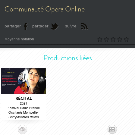
Communauté Opéra Online
partager
partager
suivre
Moyenne notation
Productions liées
RÉCITAL
2021
Festival Radio France
Occitanie Montpellier
Compositeurs divers