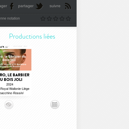
ager
partager
suivre
nne notation
Productions liées
RO, LE BARBIER
U BOIS JOLI
2024
Royal Wallonie-Liège
oacchino Rossini