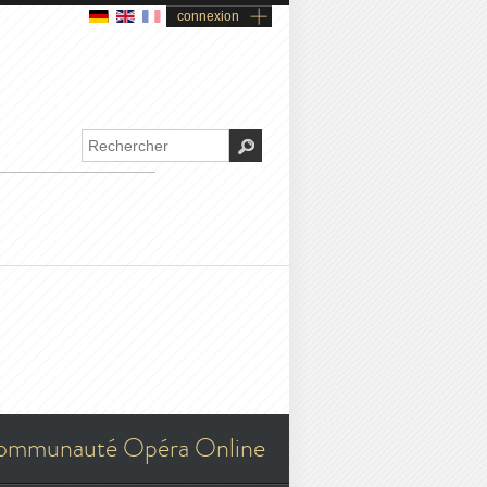
connexion
ommunauté Opéra Online