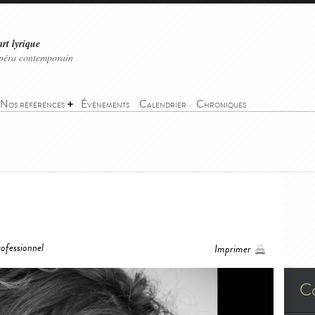
art lyrique
'opéra contemporain
Nos références
Événements
Calendrier
Chroniques
ofessionnel
Imprimer
C