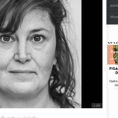
part
Moye
FIGA
D
Opéra 
Gi
© DR