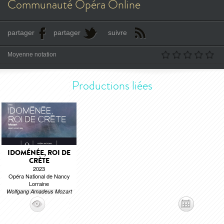
Communauté Opéra Online
partager
partager
suivre
Moyenne notation
Productions liées
IDOMÉNÉE, ROI DE
CRÈTE
2023
Opéra National de Nancy
Lorraine
Wolfgang Amadeus Mozart