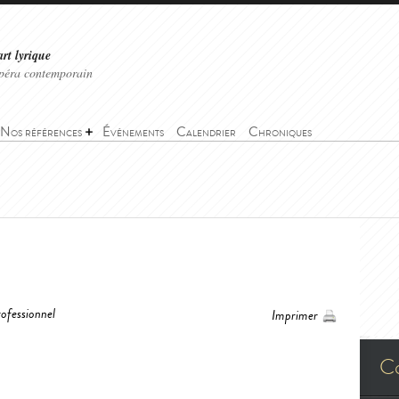
art lyrique
'opéra contemporain
Nos références
Événements
Calendrier
Chroniques
ofessionnel
Imprimer
C