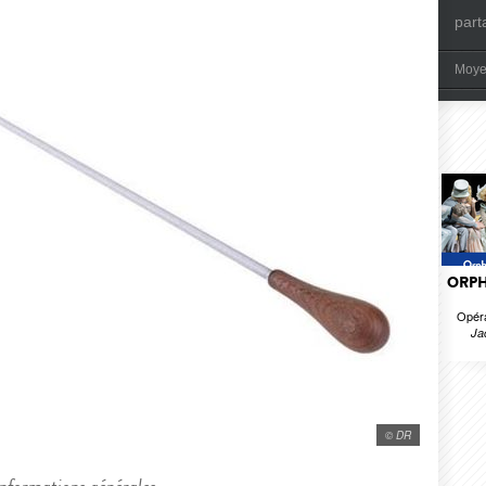
part
Moye
ORPH
Opéra
Ja
© DR