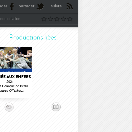
ager
partager
suivre
nne notation
Productions liées
ÉE AUX ENFERS
2021
 Comique de Berlin
cques Offenbach