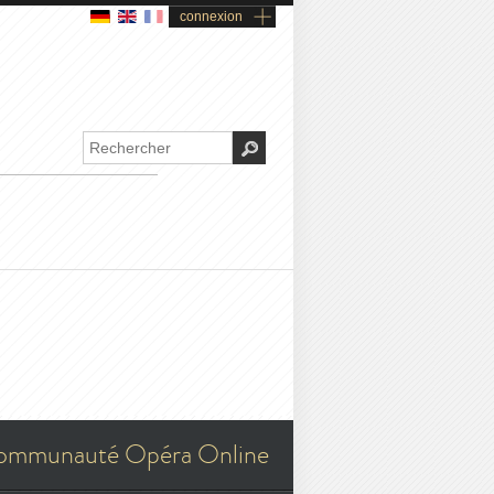
connexion
ommunauté Opéra Online