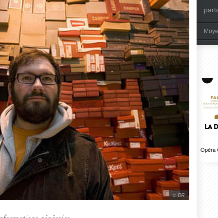
part
Moye
LA 
Opéra 
© DR