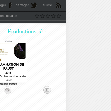
ager
partager
suivre
nne notation
Productions liées
DAMNATION DE
FAUST
2018
Orchestre Normandie
Rouen
Hector Berlioz