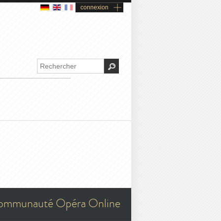
connexion
ommunauté Opéra Online