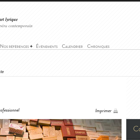
art lyrique
'opéra contemporain
Nos références
Événements
Calendrier
Chroniques
te
ofessionnel
Imprimer
C