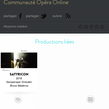
Communauté Opéra Online
partager
partager
suivre
Moyenne notation
Productions liées
SATYRICON
2018
Semperoper Dresden
Bruno Maderna