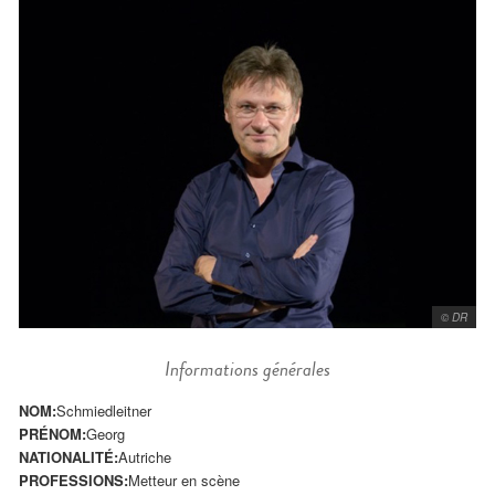
© DR
Informations générales
NOM:
Schmiedleitner
PRÉNOM:
Georg
NATIONALITÉ:
Autriche
PROFESSIONS:
Metteur en scène