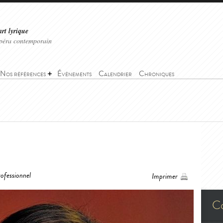
art lyrique
'opéra contemporain
Nos références
Événements
Calendrier
Chroniques
ofessionnel
Imprimer
C