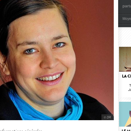
part
Moye
LA 
T
J
© DR