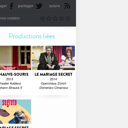
ager
partager
suivre
nne notation
Productions liées
CHAUVE-SOURIS
LE MARIAGE SECRET
2013
2014
heater Koblenz
Opernhaus Zürich
ohann Strauss II
Domenico Cimarosa