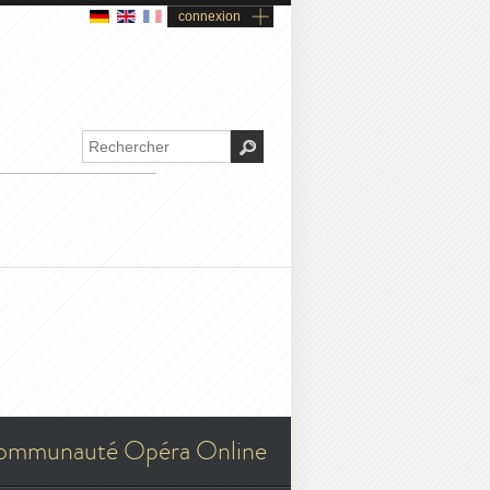
connexion
ommunauté Opéra Online