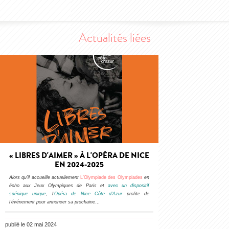
Actualités liées
« LIBRES D'AIMER » À L'OPÉRA DE NICE
EN 2024-2025
Alors qu’il accueille actuellement
L’Olympiade des Olympiades
en
écho aux Jeux Olympiques de Paris et
avec un dispositif
scénique unique
, l'
Opéra de Nice Côte d’Azur
profite de
l’événement pour annoncer sa prochaine
…
publié le 02 mai 2024