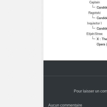
Captain
Candide
Ragotski
Candide
Inquisitor I
Candide
Elijah/Stree
X : The
Opera 
Pour laisser un co
Aucun commentaire