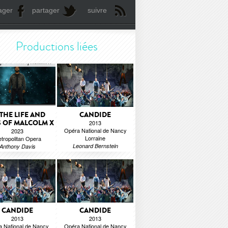
ager
partager
suivre
Productions liées
 THE LIFE AND
CANDIDE
S OF MALCOLM X
2013
Opéra National de Nancy
2023
Lorraine
tropolitan Opera
Leonard Bernstein
Anthony Davis
CANDIDE
CANDIDE
2013
2013
 National de Nancy
Opéra National de Nancy