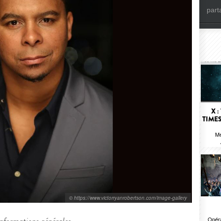
part
X :
TIME
Me
© https://www.victorryanrobertson.com/image-gallery
Opéra