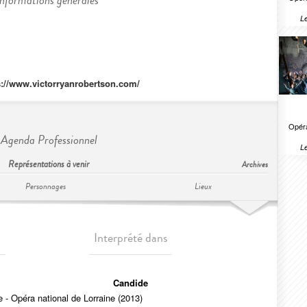
Informations générales
Le
s://www.victorryanrobertson.com/
Opéra
Agenda Professionnel
Le
Représentations à venir
Archives
Personnages
Lieux
Interprété dans
Candide
 - Opéra national de Lorraine (2013)