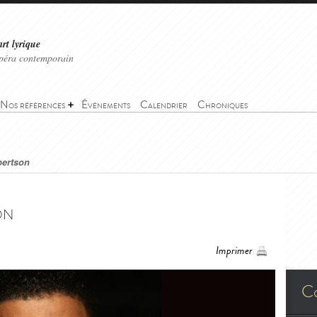
art lyrique
'opéra contemporain
Nos références
Événements
Calendrier
Chroniques
bertson
on
Imprimer
C