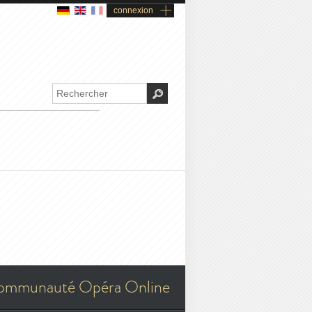
connexion
ommunauté Opéra Online