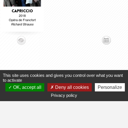
CAPRICCIO
2018
Opéra de Francfort
Richard Strauss
This site uses cookies and gives you control over what you want
to activate
Vous êtes un professionnel ? Demandez les droits de gestion ou
OK, accept all
Deny all cookies
Personalize
la création de votre fiche
Privacy policy
Aide
-
Contact
-
Admin
-
Lexique
-
CGU
-
Qui sommes-nous ?
-
Publicité