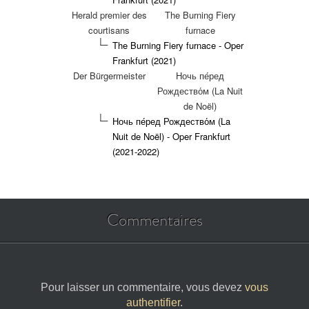
Herald premier des
The Burning Fiery
courtisans
furnace
The Burning Fiery furnace - Oper
Frankfurt (2021)
Der Bürgermeister
Ночь пе́ред
Рождество́м (La Nuit
de Noël)
Ночь пе́ред Рождество́м (La
Nuit de Noël) - Oper Frankfurt
(2021-2022)
Commentaires
Pour laisser un commentaire, vous devez
vous
authentifier
.