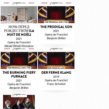
НОЧЬ ПЕ́РЕД
THE PRODIGAL SON
РОЖДЕСТВО́М (LA
2021
NUIT DE NOËL)
Opéra de Francfort
Benjamin Britten
2021
Opéra de Francfort
Nikolaï Rimski-Korsakov
THE BURNING FIERY
DER FERNE KLANG
FURNACE
2019
Opéra de Francfort
2021
Opéra de Francfort
Franz Schreker
Benjamin Britten