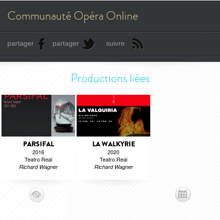
Communauté Opéra Online
partager
partager
suivre
Productions liées
PARSIFAL
LA WALKYRIE
2016
2020
Teatro Real
Teatro Real
Richard Wagner
Richard Wagner