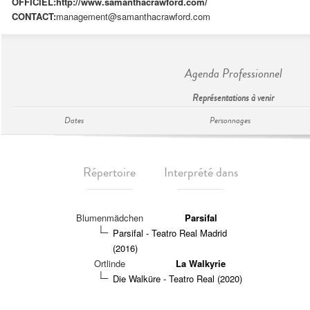
OFFICIEL:
http://www.samanthacrawford.com/
CONTACT:
management@samanthacrawford.com
Agenda Professionnel
Représentations à venir
Dates
Personnages
Répertoire
Interprété dans
Blumenmädchen
Parsifal
Parsifal - Teatro Real Madrid
(2016)
Ortlinde
La Walkyrie
Die Walküre - Teatro Real (2020)